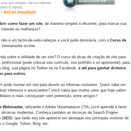
riar seu próprio site na internet
mples e rápida.
• Início imediato
brir como fazer um site
, de maneira simples e eficiente, para marcar sua
 Internet ou melhorá-la?
a não é um bicho-de-sete-cabeças e você pode dominá-la, com o
Curso de
, inteiramente on-line.
da sobre a utilidade de um site? O curso dá dicas de criação de site para
 profissional (pode colocar seu currículo, seu portfólio e se apresentar), para
u blog, sua página no Twitter ou no Facebook,
e até para ganhar dinheiro
es para outros.
 pode montar um site para divertir ou informar visitantes. Quem sabe um
trair interesse e anunciantes? Você sabia que muitos sites que hoje valem
dólares e reais começaram sem pretensão, entre amigos?
e Webmaster,
utilizando o Adobe Dreamweaver CS6
,
você aprende a fazer
 técnicas modernas. Conheça também as técnicas de Search Engine
 (
SEO
), que farão seu site aparecer em destaque nos principais motores de
 o Google, Yahoo, Bing, etc.