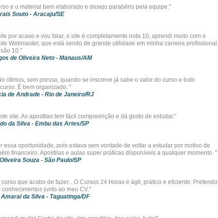
urso e o material bem elaborado e desejo parabéns pela equipe."
rais Souto
- Aracaju/SE
ite por acaso e vou falar, o site é completamente nota 10, aprendi muito com o
z de Webmaster, que está sendo de grande utilidade em minha carreira profissional
 são 10."
os de Oliveira Neto
- Manaus/AM
ão ótimos, sem pressa, quando se inscreve já sabe o valor do curso e todo
curso. É bem organizado. "
ia de Andrade
- Rio de Janeiro/RJ
te site. As apostilas tem fácil compreenção e dá gosto de estudar."
do da Silva
- Embu das Artes/SP
r essa oportunidade, pois estava sem vontade de voltar a estudar por motivo de
ém financeiro. Apostilas e aulas super práticas disponíveis a qualquer momento. "
Oliveira Souza
- São Paulo/SP
curso que acabo de fazer... O Cursos 24 Horas é ágil, prático e eficiente. Pretendo
 conhecimentos junto ao meu CV."
 Amaral da Silva
- Taguatinga/DF