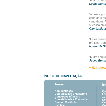
"Muito bom! A
Lucas Samu
"A busca por
candidato qu
candidatos. 
sucesso em u
Camila Mest
"Estes curso
práticos, obr
Ismael da Si
"Muito bom o
Jeova Emanu
+ Mais depo
ÍNDICE DE NAVEGAÇÃO
Áreas
In
Administração
Qu
Comunicação e Marketing
Fa
Concursos Públicos
10
Contabilidade e Economia
De
Direito /
Vestibular
Cer
Estética
Co