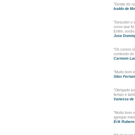
"Gostei do c
Ivaldo de Mo
"Descobri o s
curso que fi
Enfim, vocês
Jose Doming
"Os cursos s
conteúdo do 
Carmem Luc
"Muito bom es
Silas Fernan
"Obrigado po
tempo e tamb
Vanessa de 
"Muito bom o 
agregar mais
Érik Rubens