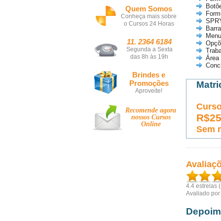
Botõ
Quem Somos
Form
Conheça mais sobre
SPR
o Cursos 24 Horas
Barr
Menu
11. 2364 6184
Opçõ
Segunda a Sexta
Traba
das 8h às 19h
Área
Conc
Brindes e
Promoções
Matri
Aproveite!
Curso
Recomende agora
R$2
nossos
Cursos
Online
Sem 
Avaliaç
4.4
estrelas 
Avaliado po
Depoim