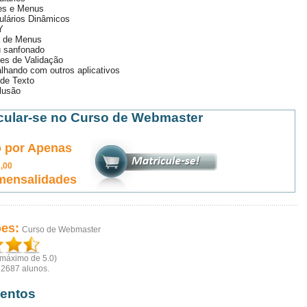
es e Menus
ulários Dinâmicos
Y
a de Menus
 sanfonado
es de Validação
lhando com outros aplicativos
 de Texto
lusão
cular-se no Curso de Webmaster
 por Apenas
5
,00
mensalidades
ões:
Curso de Webmaster
(máximo de 5.0)
r
2687
alunos.
entos