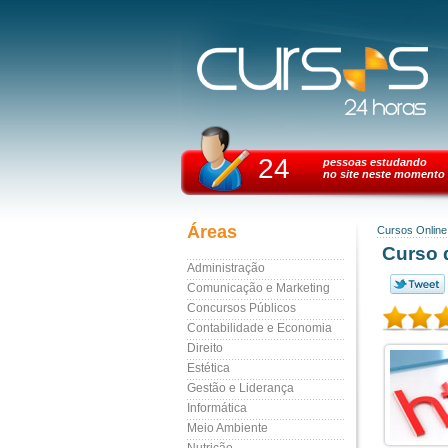
24
pessoas estudando
no site neste momento
Áreas
Cursos Online
Curso 
Administração
Comunicação e Marketing
Concursos Públicos
Contabilidade e Economia
Direito
Estética
Gestão e Liderança
Informática
Meio Ambiente