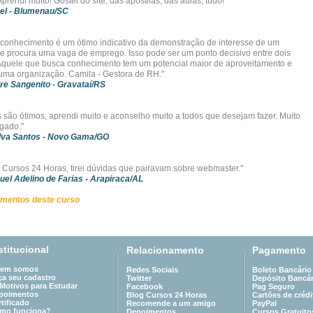
prendi muito! Gostei do site, das apostilas, das aulas, tudo!"
el
- Blumenau/SC
 conhecimento é um ótimo indicativo da demonstração de interesse de um
e procura uma vaga de emprego. Isso pode ser um ponto decisivo entre dois
Aquele que busca conhecimento tem um potencial maior de aproveitamento e
ma organização. Camila - Gestora de RH."
re Sangenito
- Gravataí/RS
s são ótimos, aprendi muito e aconselho muito a todos que desejam fazer. Muito
igado."
lva Santos
- Novo Gama/GO
 Cursos 24 Horas, tirei dúvidas que pairavam sobre webmaster."
el Adelino de Farias
- Arapiraca/AL
imentos deste curso
stitucional
Relacionamento
Pagamento
em somos
Redes Sociais
Boleto Bancário
ça seu cadastro
Twitter
Depósito Bancár
 Motivos para Estudar
Facebook
Pag Seguro
poimentos
Blog Cursos 24 Horas
Cartões de crédi
tificado
Recomende a um amigo
PayPal
mo funciona?
Depoimentos
Cursos Gratuito