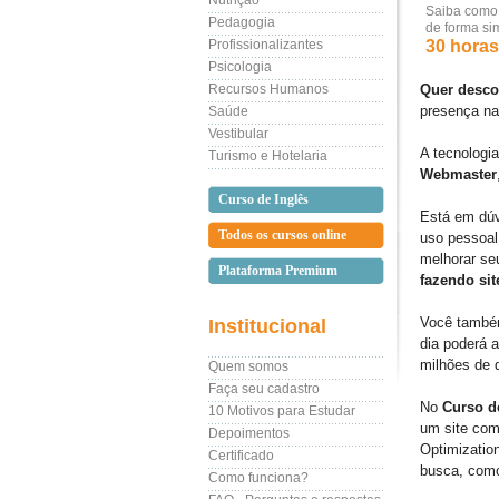
Nutrição
Saiba como c
Pedagogia
de forma si
Profissionalizantes
30 horas 
Psicologia
Recursos Humanos
Quer desco
presença na
Saúde
Vestibular
A tecnologi
Turismo e Hotelaria
Webmaster
Curso de Inglês
Está em dúvi
Todos os cursos online
uso pessoal,
melhorar se
Plataforma Premium
fazendo sit
Você também
Institucional
dia poderá a
milhões de 
Quem somos
Faça seu cadastro
No
Curso d
10 Motivos para Estudar
um site com
Depoimentos
Optimization
Certificado
busca, como
Como funciona?