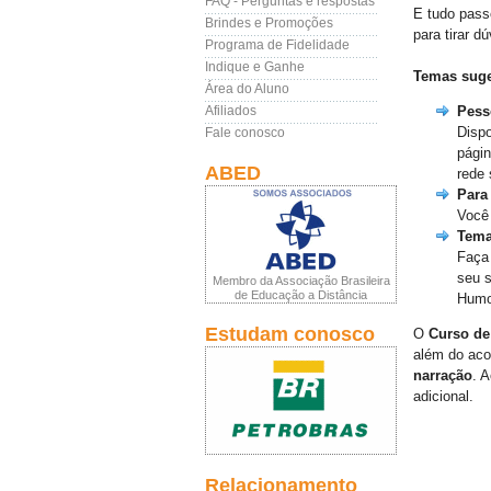
FAQ - Perguntas e respostas
E tudo pass
Brindes e Promoções
para tirar d
Programa de Fidelidade
Indique e Ganhe
Temas suge
Área do Aluno
Afiliados
Pess
Dispo
Fale conosco
págin
ABED
rede 
Para
Você 
Tema
Faça 
seu 
Membro da Associação Brasileira
de Educação a Distância
Humo
Estudam conosco
O
Curso d
além do aco
narração
. A
adicional.
Relacionamento