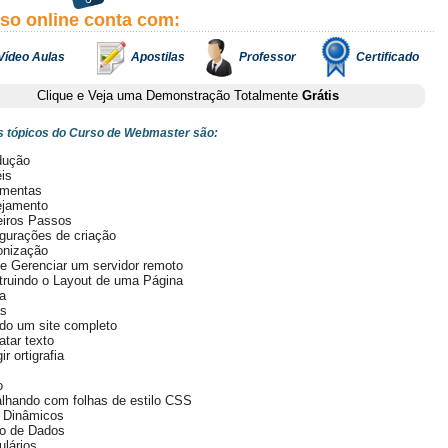
rso online conta com:
Vídeo Aulas
Apostilas
Professor
Certificado
Clique e Veja uma Demonstração Totalmente
Grátis
is tópicos do Curso de Webmaster são:
dução
is
amentas
ejamento
eiros Passos
gurações de criação
onização
 e Gerenciar um servidor remoto
truindo o Layout de uma Página
a
as
do um site completo
tar texto
ir ortigrafia
o
lhando com folhas de estilo CSS
s Dinâmicos
o de Dados
lários