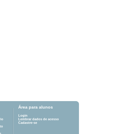
Área para alunos
Login
io
Lembrar dados de acesso
Cadastre-se
to
s