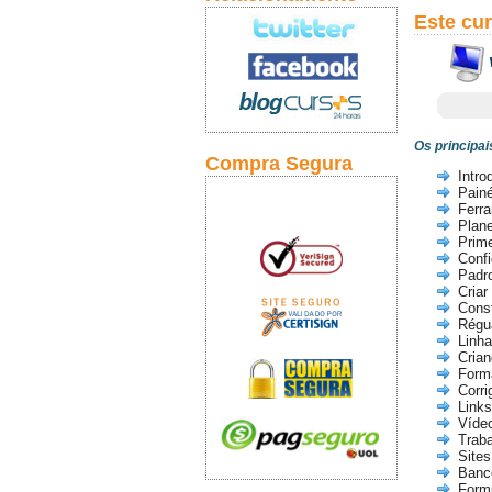
Este cu
Os principa
Compra Segura
Intro
Painé
Ferr
Plan
Prim
Confi
Padr
Criar
Cons
Régu
Linh
Crian
Forma
Corrig
Links
Víde
Traba
Site
Banc
Formu