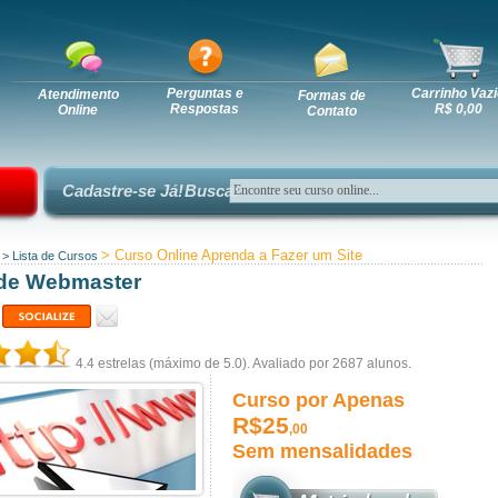
Perguntas e
Carrinho Vazi
Atendimento
Formas de
Respostas
R$ 0,00
Online
Contato
Cadastre-se Já!
Busca:
> Curso Online Aprenda a Fazer um Site
>
Lista de Cursos
de Webmaster
4.4
estrelas (máximo de 5.0). Avaliado por
2687
alunos.
Curso por Apenas
R$25
,00
Sem mensalidades