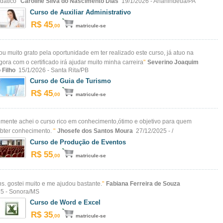
idático
"
Caroline Silva do Nascimento Dias
19/1/2026 - Ananindeua/PA
Curso de Auxiliar Administrativo
R$ 45
,00
matricule-se
tou muito grato pela oportunidade em ter realizado este curso, já atuo na
gora com o certificado irá ajudar muito minha carreira
"
Severino Joaquim
 Filho
15/1/2026 - Santa Rita/PB
Curso de Guia de Turismo
R$ 45
,00
matricule-se
mente achei o curso rico em conhecimento,ótimo e objetivo para quem
obter conhecimento.
"
Jhosefe dos Santos Moura
27/12/2025 - /
Curso de Produção de Eventos
R$ 55
,00
matricule-se
s. gostei muito e me ajudou bastante.
"
Fabiana Ferreira de Souza
25 - Sonora/MS
Curso de Word e Excel
R$ 35
,00
matricule-se