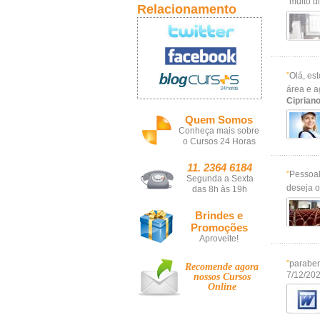
"
muito d
Relacionamento
"
Olá, es
área e a
Cipriano
Quem Somos
Conheça mais sobre
o Cursos 24 Horas
11. 2364 6184
"
Pessoal
Segunda a Sexta
deseja 
das 8h às 19h
Brindes e
Promoções
Aproveite!
"
paraben
Recomende agora
7/12/20
nossos
Cursos
Online