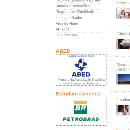
FAQ - Perguntas e respostas
"
otimo
"
Brindes e Promoções
Programa de Fidelidade
Indique e Ganhe
Área do Aluno
Afiliados
"
Otimo
"
Fale conosco
ABED
"
Boas op
Castanh
Membro da Associação Brasileira
de Educação a Distância
Estudam conosco
"
excelen