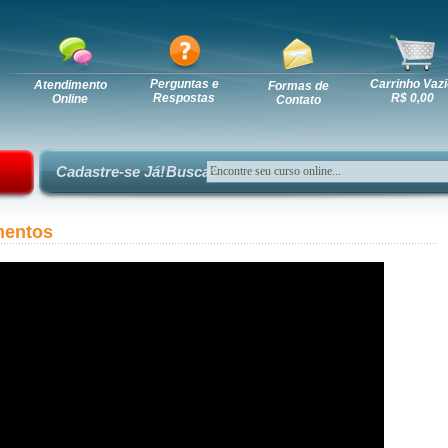
Perguntas e
Carrinho Vazi
Atendimento
Formas de
Respostas
R$ 0,00
Online
Contato
Cadastre-se Já!
Busca:
mentos