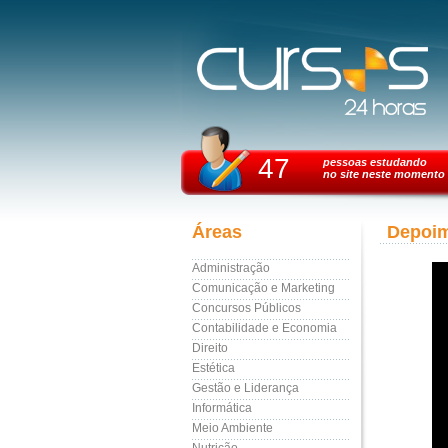
47
pessoas estudando
no site neste momento
Áreas
Depoi
Administração
Comunicação e Marketing
Concursos Públicos
Contabilidade e Economia
Direito
Estética
Gestão e Liderança
Informática
Meio Ambiente