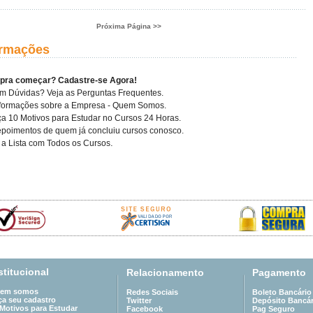
Próxima Página >>
ormações
 pra começar? Cadastre-se Agora!
m Dúvidas? Veja as Perguntas Frequentes.
nformações sobre a Empresa - Quem Somos.
a 10 Motivos para Estudar no Cursos 24 Horas.
poimentos de quem já concluiu cursos conosco.
.
a Lista com Todos os Cursos
stitucional
Relacionamento
Pagamento
em somos
Redes Sociais
Boleto Bancário
ça seu cadastro
Twitter
Depósito Bancár
 Motivos para Estudar
Facebook
Pag Seguro