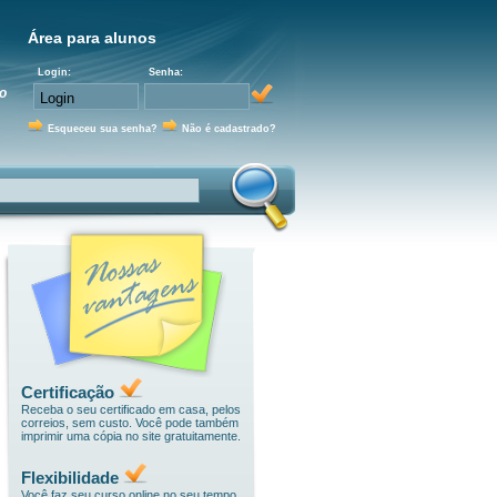
Área para alunos
Login:
Senha:
o
Esqueceu sua senha?
Não é cadastrado?
Certificação
Receba o seu certificado em casa, pelos
correios, sem custo. Você pode também
imprimir uma cópia no site gratuitamente.
Flexibilidade
Você faz seu curso online no seu tempo