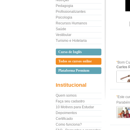
Nutrição
Pedagogia
Profissionalizantes
Psicologia
Recursos Humanos
Saúde
Vestibular
Turismo e Hotelaria
Curso de Inglês
Todos os cursos online
"
Bom Cur
Carlos 
Plataforma Premium
Institucional
Quem somos
"
Este cu
Faça seu cadastro
Parabéns
10 Motivos para Estudar
Depoimentos
Certificado
Como funciona?