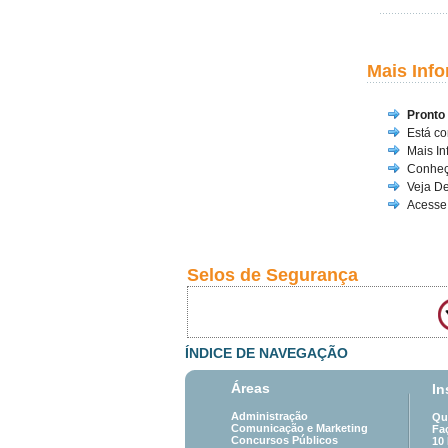
Mais Inf
Pronto
Está co
Mais I
Conheç
Veja De
Acesse 
Selos de Segurança
ÍNDICE DE NAVEGAÇÃO
Áreas
In
Administração
Qu
Comunicação e Marketing
Fa
Concursos Públicos
10