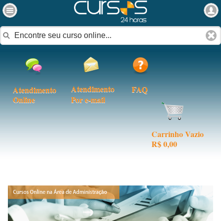
Atendimento
FAQ
Atendimento
Online
Por e-mail
Carrinho Vazio
R$ 0,00