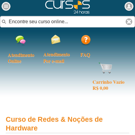
Atendimento
FAQ
Atendimento
Online
Por e-mail
Carrinho Vazio
R$ 0,00
Curso de Redes & Noções de
Hardware