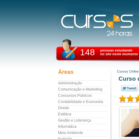
148
pessoas estudando
no site neste momento
Áreas
Cursos Online
Curso d
Administração
Comunicação e Marketing
Concursos Públicos
Contabilidade e Economia
Direito
Estética
Gestão e Liderança
Informática
Meio Ambiente