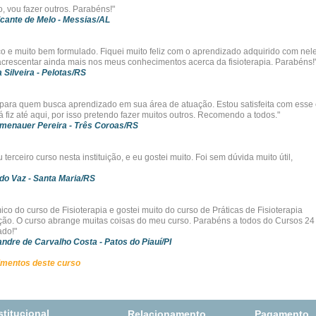
, vou fazer outros. Parabéns!"
lcante de Melo
- Messias/AL
co e muito bem formulado. Fiquei muito feliz com o aprendizado adquirido com nele
acrescentar ainda mais nos meus conhecimentos acerca da fisioterapia. Parabéns!
a Silveira
- Pelotas/RS
 para quem busca aprendizado em sua área de atuação. Estou satisfeita com esse
 fiz até aqui, por isso pretendo fazer muitos outros. Recomendo a todos."
menauer Pereira
- Três Coroas/RS
 terceiro curso nesta instituição, e eu gostei muito. Foi sem dúvida muito útil,
do Vaz
- Santa Maria/RS
co do curso de Fisioterapia e gostei muito do curso de Práticas de Fisioterapia
uição. O curso abrange muitas coisas do meu curso. Parabéns a todos do Cursos 24
ado!"
andre de Carvalho Costa
- Patos do Piauí/PI
imentos deste curso
stitucional
Relacionamento
Pagamento