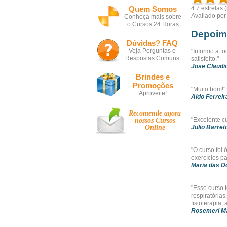
Quem Somos
4.7
estrelas 
Avaliado po
Conheça mais sobre
o Cursos 24 Horas
Depoim
Dúvidas? FAQ
Veja Perguntas e
"Informo a to
Respostas Comuns
satisfeito."
Jose Claudi
Brindes e
Promoções
"Muito bom!"
Aproveite!
Aldo Ferreir
Recomende agora
"Excelente c
nossos
Cursos
Online
Julio Barret
"O curso foi
exercícios pa
Maria das D
"Esse curso 
respiratórias
fisioterapia
Rosemeri M