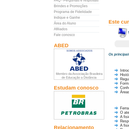
FAQ - Perguntas e respostas
Brindes e Promoções
Programa de Fidelidade
Indique e Ganhe
Este cu
Área do Aluno
Afiliados
Fale conosco
ABED
Os principai
Intro
Membro da Associação Brasileira
Histó
de Educação a Distância
Regu
Forma
Estudam conosco
Conhe
Áreas
Ferra
O at
A fis
Respo
A fis
Relacionamento