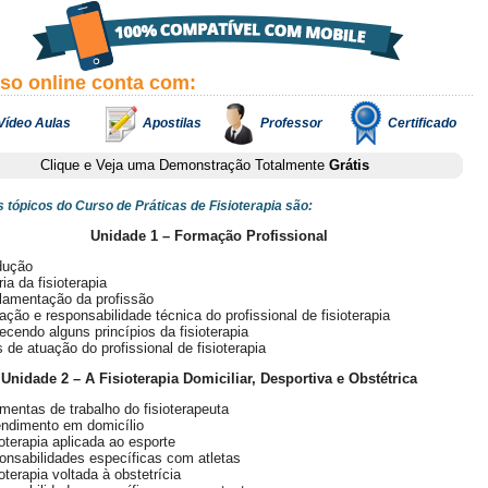
rso online conta com:
Vídeo Aulas
Apostilas
Professor
Certificado
Clique e Veja uma Demonstração Totalmente
Grátis
s tópicos do Curso de Práticas de Fisioterapia são:
Unidade 1 – Formação Profissional
dução
ria da fisioterapia
lamentação da profissão
ção e responsabilidade técnica do profissional de fisioterapia
cendo alguns princípios da fisioterapia
 de atuação do profissional de fisioterapia
Unidade 2 – A Fisioterapia Domiciliar, Desportiva e Obstétrica
mentas de trabalho do fisioterapeuta
endimento em domicílio
ioterapia aplicada ao esporte
nsabilidades específicas com atletas
ioterapia voltada à obstetrícia