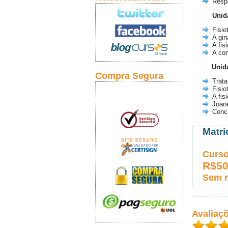
Resp
Unid
Fisio
A gin
A fis
A con
Unida
Compra Segura
Trata
Fisio
A fis
Joane
Conc
Matri
Curso
R$5
Sem 
Avaliaç