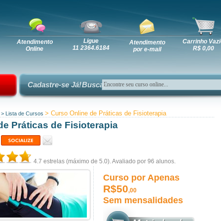
Ligue
Carrinho Vazi
Atendimento
Atendimento
11 2364.6184
R$ 0,00
Online
por e-mail
Cadastre-se Já!
Busca:
> Curso Online de Práticas de Fisioterapia
>
Lista de Cursos
e Práticas de Fisioterapia
4.7
estrelas (máximo de 5.0). Avaliado por
96
alunos.
Curso por Apenas
R$50
,00
Sem mensalidades