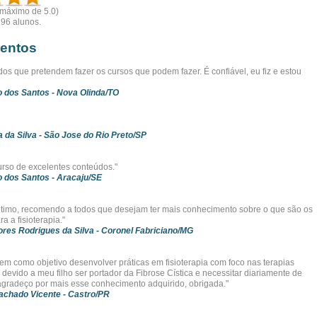
(máximo de 5.0)
r
96
alunos.
entos
dos que pretendem fazer os cursos que podem fazer. É confiável, eu fiz e estou
o dos Santos
- Nova Olinda/TO
a da Silva
- São Jose do Rio Preto/SP
urso de excelentes conteúdos."
o dos Santos
- Aracaju/SE
 ótimo, recomendo a todos que desejam ter mais conhecimento sobre o que são os
ra a fisioterapia."
ores Rodrigues da Silva
- Coronel Fabriciano/MG
tem como objetivo desenvolver práticas em fisioterapia com foco nas terapias
, devido a meu filho ser portador da Fibrose Cística e necessitar diariamente de
, agradeço por mais esse conhecimento adquirido, obrigada."
achado Vicente
- Castro/PR