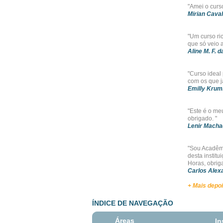
"Amei o curso
Mirian Cava
"Um curso ri
que só veio 
Aline M. F. d
"Curso ideal
com os que já
Emilly Krum
"Este é o meu
obrigado. "
Lenir Macha
"Sou Acadêmi
desta instit
Horas, obrig
Carlos Alex
+ Mais depo
ÍNDICE DE NAVEGAÇÃO
Áreas
In