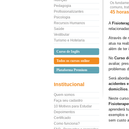
Nutrição
Os fundamen
Pedagogia
comuns, tra
Profissionalizantes
45 horas 
Psicologia
Recursos Humanos
A
Fisiotera
relacionada
Saúde
Vestibular
Através de 
Turismo e Hotelaria
atua na rea
além de ter
Curso de Inglês
No
Curso de
Todos os cursos online
avaliar, pre
problemas de
Plataforma Premium
Será aborda
Institucional
acidentes 
domicílios
.
Quem somos
Neste curso
Faça seu cadastro
Fisioterap
10 Motivos para Estudar
aprenderá t
Depoimentos
exemplos e 
Certificado
sem custo a
Como funciona?