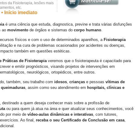
tos da Fisioterapia, lesões mais
tamentos, etc.
• Início imediato
pia
é uma ciência que estuda, diagnostica, previne e trata várias disfunções
s ao
movimento
de órgãos e sistemas do
corpo humano
.
recursos físicos e com o uso de determinados aparelhos, a
Fisioterapia
bilitação e na cura de problemas ocasionados por acidentes ou doenças,
 impacto também em questões estéticas.
 Práticas de Fisioterapia
veremos que o fisioterapeuta é capacitado para
screver e emitir prognósticos, visando projetos de intervenções em
rmatológicos, neurológicos, ortopédicos, entre outros.
do, também, seu trabalho com
idosos
,
crianças
e pessoas
vítimas de
e queimaduras
, assim como seu atendimento em
hospitais, clínicas e
, destinado a quem deseja conhecer mais sobre a profissão de
euta
ou para quem já atua na área e quer atualizar seus conhecimentos, você
udo por meio de
vídeo-aulas dinâmicas e interativas
, com tutores,
exercícios. Ao final,
receba o seu Certificado de Conclusão em casa
,
dicional.