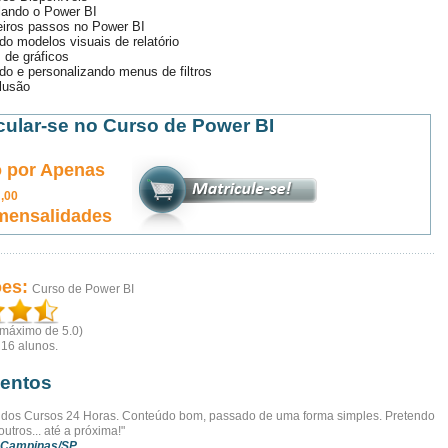
lando o Power BI
eiros passos no Power BI
do modelos visuais de relatório
 de gráficos
do e personalizando menus de filtros
lusão
cular-se no Curso de Power BI
 por Apenas
0
,00
mensalidades
ões:
Curso de Power BI
(máximo de 5.0)
r
16
alunos.
entos
 dos Cursos 24 Horas. Conteúdo bom, passado de uma forma simples. Pretendo
outros... até a próxima!"
 Campinas/SP