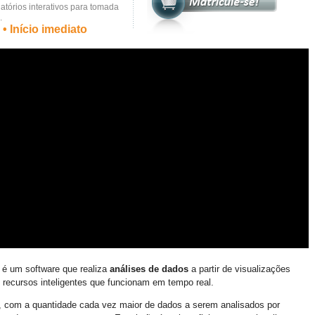
atórios interativos para tomada
.
• Início imediato
é um software que realiza
análises de dados
a partir de visualizações
e recursos inteligentes que funcionam em tempo real.
, com a quantidade cada vez maior de dados a serem analisados por