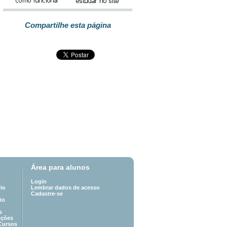
Compartilhe esta página
Área para alunos
Login
io
Lembrar dados de acesso
Cadastre-se
to
s
oções
Cursos