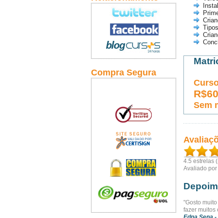
Insta
Prim
Crian
Tipos
Crian
Conc
Matri
Compra Segura
Curso
R$6
Sem 
Avaliaç
4.5
estrelas 
Avaliado po
Depoim
"Gosto muito
fazer muitos 
Edna Sena
-