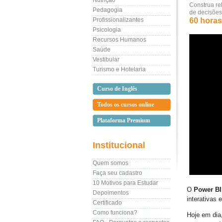
Nutrição
Construa rel
Pedagogia
de decisões
Profissionalizantes
60 horas 
Psicologia
Recursos Humanos
Saúde
Vestibular
Turismo e Hotelaria
Curso de Inglês
Todos os cursos online
Plataforma Premium
Institucional
Quem somos
Faça seu cadastro
10 Motivos para Estudar
O
Power BI
Depoimentos
interativas 
Certificado
Como funciona?
Hoje em dia