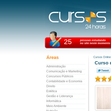
25
pessoas estudando
no site neste momento
Áreas
Cursos Online
Curso 
Administração
Comunicação e Marketing
Concursos Públicos
Contabilidade e Economia
Direito
Estética
Gestão e Liderança
Informática
Meio Ambiente