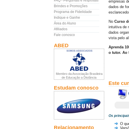
FAQ - Perguntas e respostas
empresas de
Brindes e Promoções
dados de fo
Programa de Fidelidade
esclarecedo
Indique e Ganhe
No
Curso d
Área do Aluno
intuitiva d
Afiliados
dados organ
Fale conosco
vista pelo a
ABED
Aprenda 10
o tutor. Ao
Membro da Associação Brasileira
de Educação a Distância
Este cu
Estudam conosco
Os principai
O qu
Relacionamento
Vers