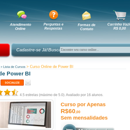
Perguntas e
Carrinho Vazi
Atendimento
Formas de
Respostas
R$ 0,00
Online
Contato
Cadastre-se Já!
Busca:
> Curso Online de Power BI
>
Lista de Cursos
de Power BI
4.5
estrelas (máximo de 5.0). Avaliado por
16
alunos.
Curso por Apenas
R$60
,00
Sem mensalidades