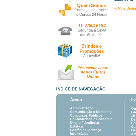
Quem Somos
+ Mais depo
Conheça mais sobre
o Cursos 24 Horas
11. 2364 6184
Segunda a Sexta
das 8h às 19h
Brindes e
Promoções
Aproveite!
Recomende agora
nossos
Cursos
Online
ÍNDICE DE NAVEGAÇÃO
Áreas
In
Administração
Qu
Comunicação e Marketing
Fa
Concursos Públicos
10
Contabilidade e Economia
De
Direito /
Vestibular
Cer
Estética
Co
Gestão e Liderança
FA
Informática
Ár