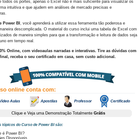
 todos os portes, apenas o Excel não é mais suficiente para visualizar os
rma intuitiva e que ajudem em análises de mercado precisas e
ras.
e Power BI
, você aprenderá a utilizar essa ferramenta tão poderosa e
e maneira descomplicada. O material do curso inclui uma tabela de Excel com
izados de maneira simples para que a transformação e leitura de dados seja
luno em tempo real.
0% Online, com videoaulas narradas e interativas. Tire as dúvidas com
 final, receba o seu certificado em casa, sem custo adicional.
rso online conta com:
Vídeo Aulas
Apostilas
Professor
Certificado
Clique e Veja uma Demonstração Totalmente
Grátis
s tópicos do Curso de Power BI são:
e é Power BI?
ões Disponíveis