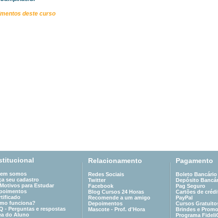
imentos deste curso
stitucional
Relacionamento
Pagamento
em somos
Redes Sociais
Boleto Bancário
ça seu cadastro
Twitter
Depósito Bancár
 Motivos para Estudar
Facebook
Pag Seguro
poimentos
Blog Cursos 24 Horas
Cartões de crédi
tificado
Recomende a um amigo
PayPal
mo funciona?
Depoimentos
Cursos Gratuito
Q - Perguntas e respostas
Mascote - Prof. d'Hora
Brindes e Prom
ea do Aluno
Programa Fideli