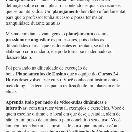
definição sobre como aplicar os conteúdos e quais os recursos
planejamento
que serão utilizados. Um
bem feito é fundamental
para que o professor tenha sucesso e possa ter maior
tranquilidade durante as aulas.
planejamento
Mesmo com tantas vantagens, o
costuma
pressionar
angustiar
e
os professores, pois dadas as
dificuldades diárias que os docentes enfrentam, se não for
elaborado com cuidado, ele pode tornar-se inadequado ou
desacreditado.
Foi pensando na dificuldade de execução de
Planejamentos de Ensino
Cursos 24
bons
que a equipe do
Horas
desenvolveu este curso. Você conhecerá instrumentos,
metodologias e técnicas para a realização de um planejamento
eficaz.
Aprenda tudo por meio de vídeo-aulas dinâmicas e
interativas
, com um tutor virtual, exemplos e exercícios. Você é
quem escolhe o ritmo e o local em que deseja estudar, além de
não ter um prazo determinado para concluir o seu curso. Você
também pode baixar as apostilas do curso para arquivar e/ou
receba o seu Certificado de Conclusão em
imprimir. Ao final,