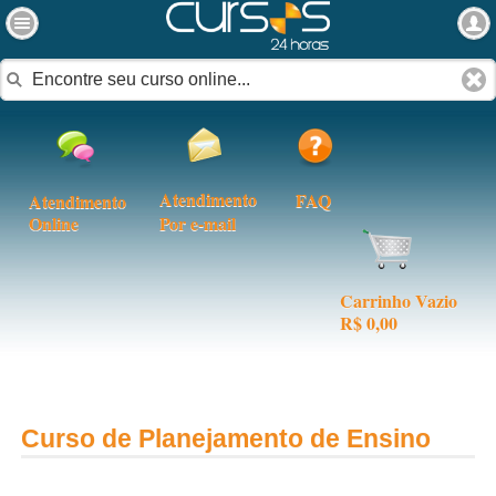
Atendimento
FAQ
Atendimento
Online
Por e-mail
Carrinho Vazio
R$ 0,00
Curso de Planejamento de Ensino