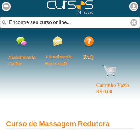
Atendimento
FAQ
Atendimento
Online
Por e-mail
Carrinho Vazio
R$ 0,00
Curso de Massagem Redutora