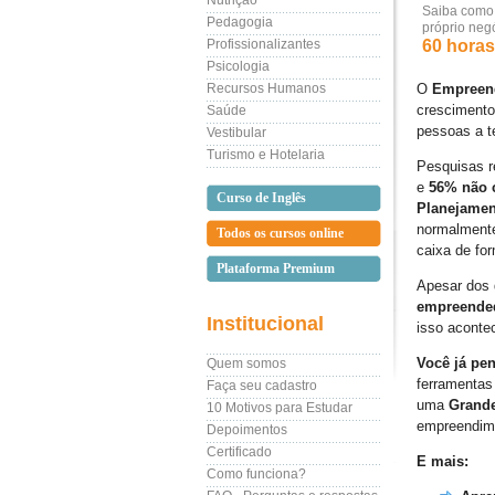
Nutrição
Saiba como p
Pedagogia
próprio neg
Profissionalizantes
60 horas 
Psicologia
Recursos Humanos
O
Empreen
crescimento
Saúde
pessoas a t
Vestibular
Turismo e Hotelaria
Pesquisas 
e
56% não 
Curso de Inglês
Planejamen
normalment
Todos os cursos online
caixa de fo
Plataforma Premium
Apesar dos 
empreende
Institucional
isso aconte
Você já pe
Quem somos
ferramentas
Faça seu cadastro
uma
Grand
10 Motivos para Estudar
empreendim
Depoimentos
Certificado
E mais:
Como funciona?