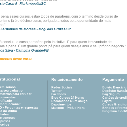
rto Carard
- Florianópolis/SC
a pena esses cursos, estão todos de parabéns, com o término desde curso de
ismo já é o décimo curso, obrigado a todos pela oportunidade de mais
os."
 Fernandes de Moraes
- Mogi das Cruzes/SP
á concluiu o curso,parabéns pela iniciativa. E para quem tem vontade de
! Vale a pena. É um grande ponta pé para quem deseja abrir o seu próprio negocio."
os Silva
- Campina Grande/PB
imentos deste curso
stitucional
Relacionamento
Pagamento
em somos
Redes Sociais
Boleto Bancário
ça seu cadastro
Twitter
Depósito Bancár
 Motivos para Estudar
Facebook
Pag Seguro
poimentos
Blog Cursos 24 Horas
Cartões de crédi
tificado
Recomende a um amigo
PayPal
mo funciona?
Depoimentos
Cursos Gratuito
Q - Perguntas e respostas
Mascote - Prof. d'Hora
Brindes e Prom
ea do Aluno
Programa Fideli
liados
le conosco
presas
ceiros