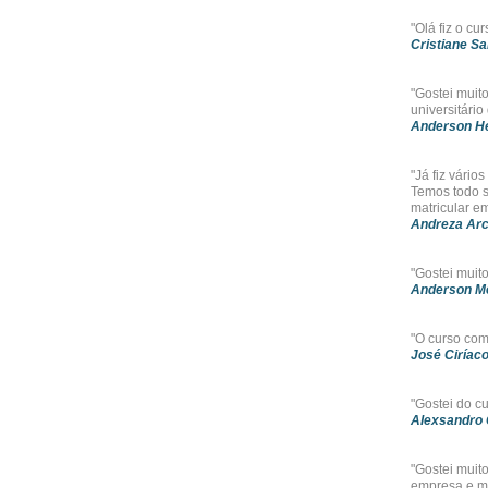
"Olá fiz o cu
Cristiane S
"Gostei muit
universitário
Anderson He
"Já fiz vário
Temos todo s
matricular e
Andreza Arc
"Gostei muit
Anderson M
"O curso com
José Ciríaco
"Gostei do c
Alexsandro 
"Gostei muit
empresa e me