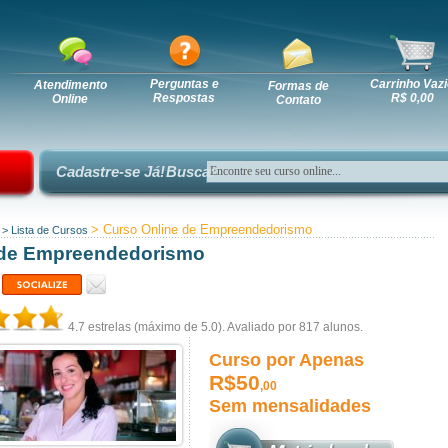
Perguntas e
Carrinho Vazi
Atendimento
Formas de
Respostas
R$ 0,00
Online
Contato
Cadastre-se Já!
Busca:
> Curso Online de Empreendedorismo
>
Lista de Cursos
de Empreendedorismo
4.7
estrelas (máximo de 5.0). Avaliado por
817
alunos.
Curso por Apenas
R$50
,00
Sem mensalidades