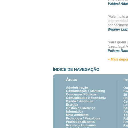
Valdeci Albe
"Vale muito 
empreendedor
conheciment
Wagner Luiz
"Para quem j
fazer...faça
Poliana Ram
+ Mais depo
ÍNDICE DE NAVEGAÇÃO
Áreas
In
Administração
Qu
Comunicação e Marketing
Fa
Concursos Públicos
10
Contabilidade e Economia
De
Direito /
Vestibular
Cer
Estética
Co
Gestão e Liderança
FA
Informática
Ár
Meio Ambiente
Afi
Pedagogia
/
Psicologia
Fa
Profissionalizantes
Em
Recursos Humanos
Par