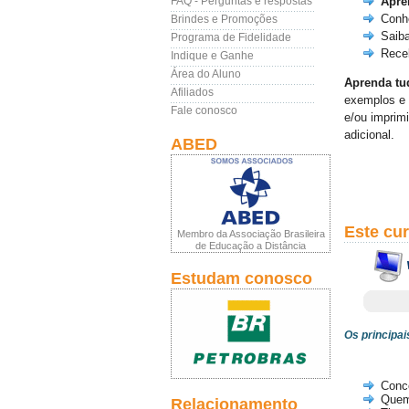
FAQ - Perguntas e respostas
Apren
Conh
Brindes e Promoções
Saiba
Programa de Fidelidade
Rece
Indique e Ganhe
Área do Aluno
Aprenda tud
Afiliados
exemplos e 
Fale conosco
e/ou imprimi
adicional.
ABED
Este cu
Membro da Associação Brasileira
de Educação a Distância
Estudam conosco
Os principa
Conc
Quem
Relacionamento