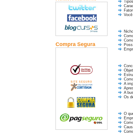
Tipo
Cara
Fato
Você
Nich
Como 
Como
Compra Segura
Poss
Empr
Conce
Objet
Estru
Como
A im
Apre
A bus
Os d
O qu
Empr
Como
Caus
Como 