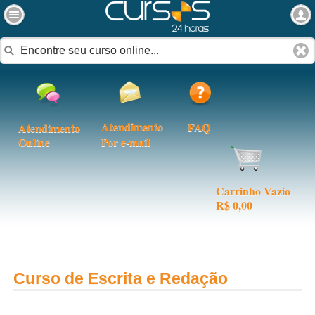
Atendimento
FAQ
Atendimento
Online
Por e-mail
Carrinho Vazio
R$ 0,00
Curso de Escrita e Redação