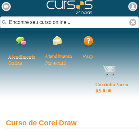
Atendimento
FAQ
Atendimento
Online
Por e-mail
Carrinho Vazio
R$ 0,00
Curso de Corel Draw