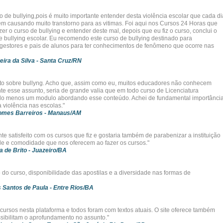
so de bullying,pois é muito importante entender desta violência escolar que cada di
m causando muito transtorno para as vitimas. Foi aqui nos Cursos 24 Horas que
er o curso de bullying e entender deste mal, depois que eu fiz o curso, conclui o
e bullying escolar. Eu recomendo este curso de bullying destinado para
 gestores e pais de alunos para ter conhecimentos de fenômeno que ocorre nas
eira da Silva
- Santa Cruz/RN
to sobre bullyng. Acho que, assim como eu, muitos educadores não conhecem
e esse assunto, seria de grande valia que em todo curso de Licenciatura
lo menos um modulo abordando esse conteúdo. Achei de fundamental importânci
 violência nas escolas."
omes Barreiros
- Manaus/AM
te satisfeito com os cursos que fiz e gostaria também de parabenizar a instituição
ade e comodidade que nos oferecem ao fazer os cursos."
a de Brito
- Juazeiro/BA
o do curso, disponibilidade das apostilas e a diversidade nas formas de
 Santos de Paula
- Entre Rios/BA
s cursos nesta plataforma e todos foram com textos atuais. O site oferece também
ssibilitam o aprofundamento no assunto."