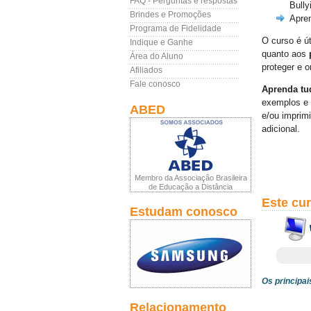
FAQ - Perguntas e respostas
Bully
Brindes e Promoções
Apren
Programa de Fidelidade
O curso é út
Indique e Ganhe
quanto aos
Área do Aluno
proteger e o
Afiliados
Fale conosco
Aprenda tud
exemplos e 
ABED
e/ou imprimi
adicional.
Membro da Associação Brasileira
de Educação a Distância
Este cu
Estudam conosco
Os principai
Relacionamento