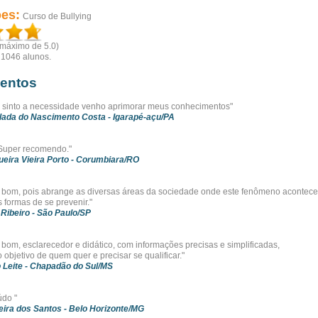
ões:
Curso de Bullying
(máximo de 5.0)
r
1046
alunos.
entos
 sinto a necessidade venho aprimorar meus conhecimentos"
lada do Nascimento Costa
- Igarapé-açu/PA
 Super recomendo."
ueira Vieira Porto
- Corumbiara/RO
 bom, pois abrange as diversas áreas da sociedade onde este fenômeno acontece
 formas de se prevenir."
 Ribeiro
- São Paulo/SP
 bom, esclarecedor e didático, com informações precisas e simplificadas,
objetivo de quem quer e precisar se qualificar."
 Leite
- Chapadão do Sul/MS
údo "
ira dos Santos
- Belo Horizonte/MG