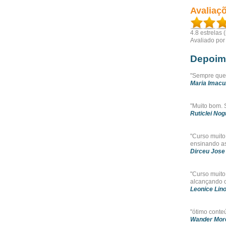
Avaliaç
4.8
estrelas 
Avaliado po
Depoim
"Sempre que
Maria Imacu
"Muito bom.
Ruticlei Nog
"Curso muito
ensinando as
Dirceu Jose
"Curso muito
alcançando o 
Leonice Lino
"ótimo conte
Wander More