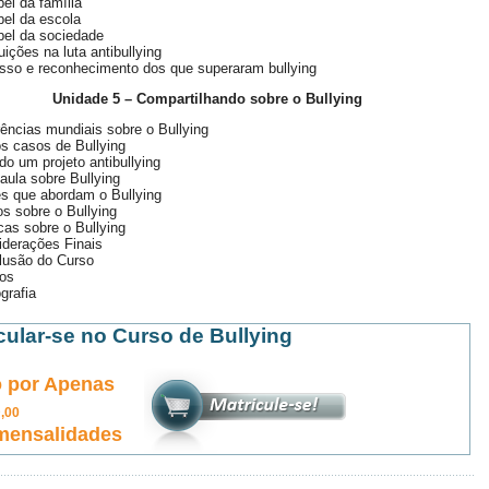
el da família
el da escola
pel da sociedade
tuições na luta antibullying
sso e reconhecimento dos que superaram bullying
Unidade 5 – Compartilhando sobre o Bullying
ências mundiais sobre o Bullying
s casos de Bullying
do um projeto antibullying
ula sobre Bullying
s que abordam o Bullying
s sobre o Bullying
as sobre o Bullying
iderações Finais
lusão do Curso
os
ografia
cular-se no Curso de Bullying
 por Apenas
5
,00
mensalidades