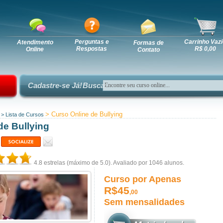
Perguntas e
Carrinho Vazi
Atendimento
Formas de
Respostas
R$ 0,00
Online
Contato
Cadastre-se Já!
Busca:
> Curso Online de Bullying
>
Lista de Cursos
de Bullying
4.8
estrelas (máximo de 5.0). Avaliado por
1046
alunos.
Curso por Apenas
R$45
,00
Sem mensalidades