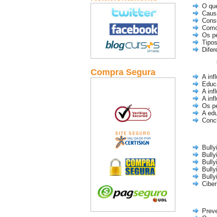
O que
Causa
Cons
Como 
Os p
Tipos
Difer
Compra Segura
A inf
Educ
A inf
A inf
Os pe
A edu
Conc
Bully
Bully
Bully
Bully
Bully
Ciber
Preve