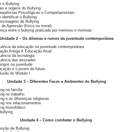
 é Bullying
s e origens do Bullying
equências Psicológicas e Comportamentais
identificar o Bullying
ersonagens de Bullying
 de Agressão (física ou moral)
ença entre o bullying praticado por meninos e meninas
Unidade 2 – Os dilemas e rumos da juventude contemporânea
luência da educação na juventude contemporânea
ação Antiga X Educação Atual
luência da tecnologia
luência das amizades
rigos na juventude
cação e o jovem do futuro
lusão do Módulo I
Unidade 3 – Diferentes Faces e Ambientes do Bullying
ing na família
ing no trabalho
ing e as diferenças religiosas
ing nos relacionamentos
ing homofóbico
bullying
Unidade 4 – Como combater o Bullying
nção de Bullying