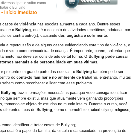
diversos tipos e saiba como
 tratar o Bullying.
• Início imediato
e casos de
violência
nas escolas aumenta a cada ano. Dentre esses
aca-se o
Bullying
, que é o conjunto de atividades repetitivas, adotadas por
alunos contra outro(s), causando
dor, angústia e sofrimento
.
oda a repercussão e de alguns casos evidenciando este tipo de violência, o
nda é visto como brincadeira de criança. É importante, porém, salientar que
tamento não deve ser considerado de tal forma.
O Bullying pode causar
nstornos mentais e de personalidade em suas vítimas
.
ar presente em grande parte das escolas, o
Bullying
também pode ser
dentro do
contexto familiar e no ambiente de trabalho
, entretanto, muitas
 sabem como reconhecer e lidar com esse problema.
 Bullying
traz informações necessárias para que você consiga identificar
no que sempre existiu, mas que atualmente vem ganhando proporções
s, tornando-se objeto de estudos no mundo inteiro. Durante o curso, você
s diferentes tipos de
Bullying
, como o homofóbico, ciberbullying, religioso,
.
 como identificar e tratar casos de Bullying;
ça qual é o papel da família, da escola e da sociedade na prevenção do