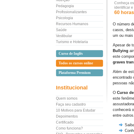
Nutrição
Conheça os 
Pedagogia
identificar e
Profissionalizantes
60 horas 
Psicologia
Recursos Humanos
O número d
casos, dest
Saúde
um ou mais 
Vestibular
Turismo e Hotelaria
Apesar de t
Bullying
ai
Curso de Inglês
este compor
graves tra
Todos os cursos online
Além de est
Plataforma Premium
encontrado 
pessoas não
Institucional
O
Curso de
este fenôme
Quem somos
assustadora
Faça seu cadastro
conhecerá o
10 Motivos para Estudar
entre outros
Depoimentos
Certificado
Saiba
Como funciona?
Conhe