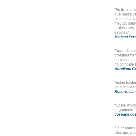
"Eu fiz o cur
que passa ve
comecei a faz
meu tcc sobr
professores,
escolas."
Michael Ferr
"Aprendi mui
profundament
houvesse pe
no combate à
Aureliano G
"Estou bastan
pela facilid
Roberto Lim
"Gostei muit
pagamento."
Joseane dos
"Já fiz vário
sites que po