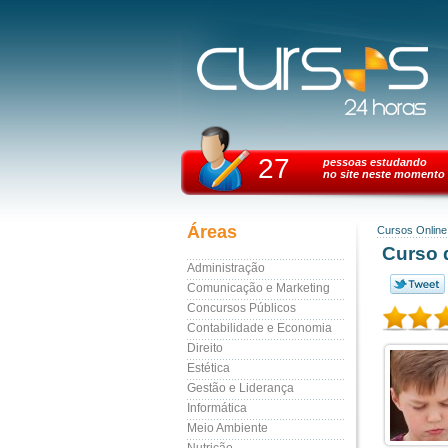
27
pessoas estudando
no site neste momento
Áreas
Cursos Online
Curso 
Administração
Comunicação e Marketing
Concursos Públicos
Contabilidade e Economia
Direito
Estética
Gestão e Liderança
Informática
Meio Ambiente