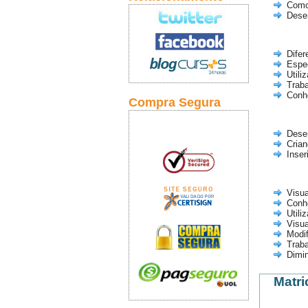
Como
Dese
Difer
Espec
Utili
Trab
Conh
Compra Segura
Dese
Crian
Inser
Visua
Conh
Utili
Visua
Modif
Trab
Dimin
Matri