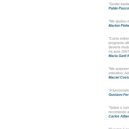
"Gostei basta
Pablo Pasco
"Me ajudou n
Marlon Pinhe
"Curso extre
programa uti
deveria muda
na aula 2007
Maria Gatti
"Me surpreen
interativo. 
Maciel Cost
"A funcional
Gustavo Fer
"Sobre o cur
recomendo a 
Carlos Alber