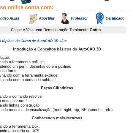
rso online conta com:
Vídeo Aulas
Apostilas
Professor
Certificado
Clique e Veja uma Demonstração Totalmente
Grátis
is tópicos do Curso de AutoCAD 3D são:
Introdução e Conceitos básicos do AutoCAD 3D
dução;
zando a ferramenta poliline;
dendo um perfil, desenhando em poliline;
indo furos;
lhando com a ferramenta extrude;
alhando com o comando subtract.
Peças Cilíndricas
zando o comando revolve;
desenhar um fillet;
ando linhas construção;
zando modelos de visualização (front, right, top, SE isometric, etc).
Conhecendo mais recursos
zando a ferramenta Box;
rando a posição do UCS;