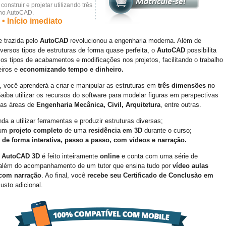
onstruir e projetar utilizando três
no AutoCAD.
• Início imediato
e trazida pelo
AutoCAD
revolucionou a engenharia moderna. Além de
iversos tipos de estruturas de forma quase perfeita, o
AutoCAD
possibilita
sos tipos de acabamentos e modificações nos projetos, facilitando o trabalho
eiros e
economizando tempo e dinheiro.
, você aprenderá a criar e manipular as estruturas em
três dimensões
no
Saiba utilizar os recursos do software para modelar figuras em perspectivas
 nas áreas de
Engenharia Mecânica, Civil, Arquitetura
, entre outras.
da a utilizar ferramentas e produzir estruturas diversas;
 um
projeto completo
de uma
residência em 3D
durante o curso;
 de forma interativa, passo a passo, com vídeos e narração.
e AutoCAD 3D
é feito inteiramente
online
e conta com uma série de
 além do acompanhamento de um tutor que ensina tudo por
vídeo aulas
 com narração
. Ao final, você
recebe seu Certificado de Conclusão em
usto adicional.