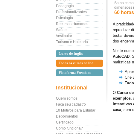
Nutrição
Saiba como c
Pedagogia
dimensões 
Profissionalizantes
60 horas 
Psicologia
Recursos Humanos
A praticidad
reproduzir d
Saúde
testar diver
Vestibular
dos engenh
Turismo e Hotelaria
Neste curso
Curso de Inglês
AutoCAD
. 
realísticas
Todos os cursos online
Apren
Plataforma Premium
Crie
Tudo
Institucional
O
Curso d
exemplos
,
Quem somos
interativas
Faça seu cadastro
casa
, sem c
10 Motivos para Estudar
Depoimentos
Certificado
Como funciona?