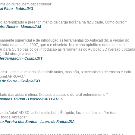
nte do curso, bem capacitativo!"
al Pinto
- Itabira/MG
o aprendizado e preenchimento de carga horária na faculdade. Ótimo curso."
iro Boeira
- Manaus/AM
mamente superficial e de introdução às ferramentas do Autocad 3d, a versão do
lizada na aula é a 2007, que á é obsoleta. Na minha opinião o nome do curso
r para Curso básico de introdução às ferramentas do Autocad 3D (versão utilizad
). UM abraço a todos."
 Nergamaschi
- Cuiabá/MT
deu... achei que seria só assistir aulas, mas não, o mecanismo de ensino é todo
Adorei! APROVO."
a de Souza
- Goiânia/GO
idade das aulas é ótima. O passo a passo é de fácil entendimento."
nandes Thirion
- Osasco/SÃO PAULO
so de AutoCAD 3D, achei muito bom. É rápido, fácil e dinâmico. Por isso,
todos. Abraços!"
to Pereira dos Santos
- Lauro de Freitas/BA