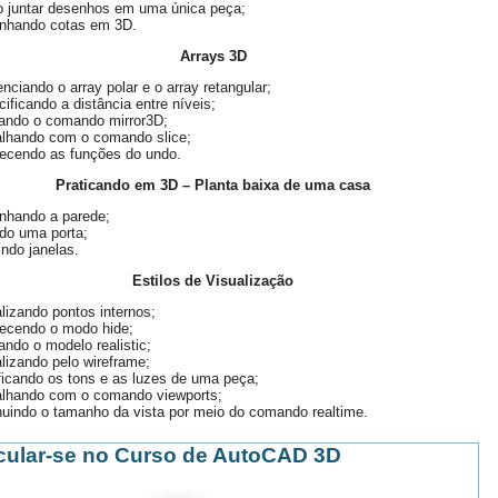
 juntar desenhos em uma única peça;
nhando cotas em 3D.
Arrays 3D
enciando o array polar e o array retangular;
ificando a distância entre níveis;
zando o comando mirror3D;
alhando com o comando slice;
ecendo as funções do undo.
Praticando em 3D – Planta baixa de uma casa
nhando a parede;
do uma porta;
indo janelas.
Estilos de Visualização
lizando pontos internos;
ecendo o modo hide;
zando o modelo realistic;
lizando pelo wireframe;
icando os tons e as luzes de uma peça;
alhando com o comando viewports;
uindo o tamanho da vista por meio do comando realtime.
cular-se no Curso de AutoCAD 3D