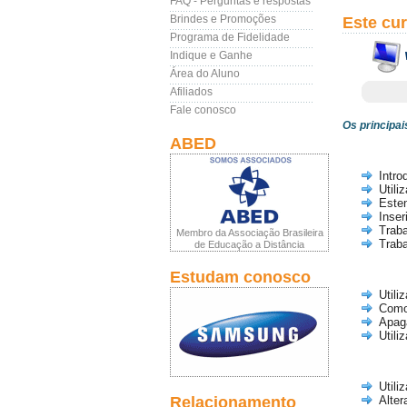
FAQ - Perguntas e respostas
Brindes e Promoções
Este cu
Programa de Fidelidade
Indique e Ganhe
Área do Aluno
Afiliados
Fale conosco
Os principa
ABED
Intro
Utili
Esten
Inser
Traba
Membro da Associação Brasileira
Trab
de Educação a Distância
Estudam conosco
Utili
Como 
Apag
Utili
Utili
Relacionamento
Alte