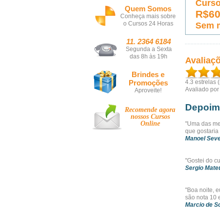
Curso
Quem Somos
R$6
Conheça mais sobre
o Cursos 24 Horas
Sem 
11. 2364 6184
Segunda a Sexta
das 8h às 19h
Avaliaç
Brindes e
Promoções
4.3
estrelas 
Avaliado po
Aproveite!
Depoim
Recomende agora
nossos
Cursos
Online
"Uma das mel
que gostaria 
Manoel Seve
"Gostei do c
Sergio Mateu
"Boa noite, 
são nota 10 
Marcio de 