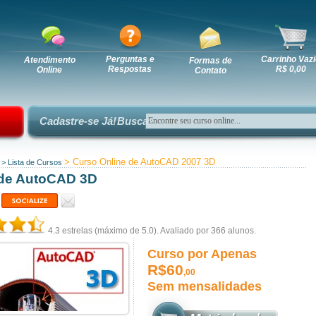
Perguntas e
Carrinho Vazi
Atendimento
Formas de
Respostas
R$ 0,00
Online
Contato
Cadastre-se Já!
Busca:
> Curso Online de AutoCAD 2007 3D
>
Lista de Cursos
de AutoCAD 3D
4.3
estrelas (máximo de 5.0). Avaliado por
366
alunos.
Curso por Apenas
R$60
,00
Sem mensalidades