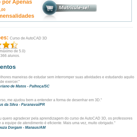
 por Apenas
0
,00
mensalidades
ões:
Curso de AutoCAD 3D
(máximo de 5.0)
r
366
alunos.
entos
hores maneiras de estudar sem interromper suas atividades e estudando aquilo
de exercer."
riano de Matos
- Palhoça/SC
urso, me ajudou bem a entender a forma de desenhar em 3D."
s da Silva
- Paranavaí/PR
eu quero agradecer pela aprendizagem do curso de AutoCAD 3D, os professores
e a equipe de atendimento é eficiente. Mais uma vez, muito obrigado."
Souza Dorgam
- Manaus/AM