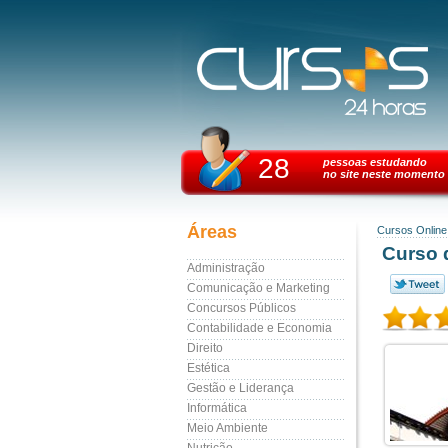
28
pessoas estudando
no site neste momento
Áreas
Cursos Online
Curso 
Administração
Comunicação e Marketing
Concursos Públicos
Contabilidade e Economia
Direito
Estética
Gestão e Liderança
Informática
Meio Ambiente