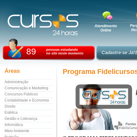
Per
Atendimento
Re
Online
89
pessoas estudando
Cadastre-se Já!
no site neste momento
Áreas
Programa Fidelicurso
Administração
Comunicação e Marketing
Concursos Públicos
Contabilidade e Economia
Direito
Estética
Gestão e Liderança
Informática
Meio Ambiente