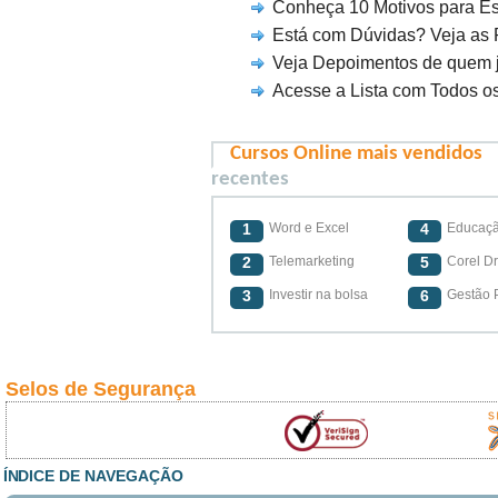
Conheça 10 Motivos para Es
Está com Dúvidas? Veja as 
Veja Depoimentos de quem j
Acesse a Lista com Todos o
Cursos Online mais vendidos
recentes
1
Word e Excel
4
Educaçã
2
Telemarketing
5
Corel D
3
Investir na bolsa
6
Gestão 
Selos de Segurança
ÍNDICE DE NAVEGAÇÃO