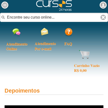
Atendimento
FAQ
Atendimento
Online
Por e-mail
Carrinho Vazio
R$ 0,00
Depoimentos