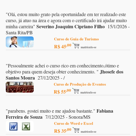
"
Olá, estou muito grato pela oportunidade em ter realizado este
curso, já atuo na área e agora com o certificado irá ajudar muito
Severino Joaquim Cipriano Filho
minha carreira
"
15/1/2026 -
Santa Rita/PB
Curso de Guia de Turismo
,00
R$ 45
matricule-se
"
Pessoalmente achei o curso rico em conhecimento,ótimo e
Jhosefe dos
objetivo para quem deseja obter conhecimento.
"
Santos Moura
27/12/2025 - /
Curso de Produção de Eventos
,00
R$ 55
matricule-se
Fabiana
"
parabens. gostei muito e me ajudou bastante.
"
Ferreira de Souza
7/12/2025 - Sonora/MS
Curso de Word e Excel
,00
R$ 35
matricule-se