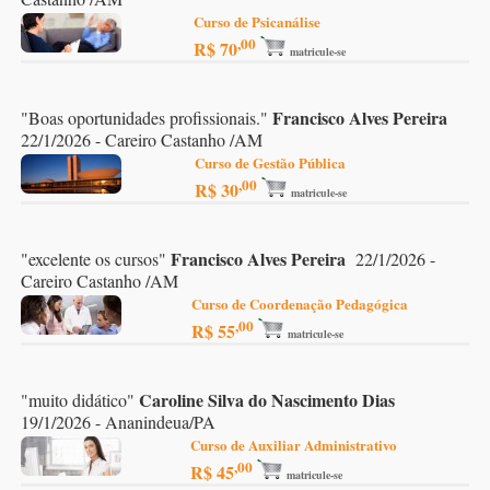
Curso de Psicanálise
,00
R$ 70
matricule-se
Francisco Alves Pereira
"
Boas oportunidades profissionais.
"
22/1/2026 - Careiro Castanho /AM
Curso de Gestão Pública
,00
R$ 30
matricule-se
Francisco Alves Pereira
"
excelente os cursos
"
22/1/2026 -
Careiro Castanho /AM
Curso de Coordenação Pedagógica
,00
R$ 55
matricule-se
Caroline Silva do Nascimento Dias
"
muito didático
"
19/1/2026 - Ananindeua/PA
Curso de Auxiliar Administrativo
,00
R$ 45
matricule-se