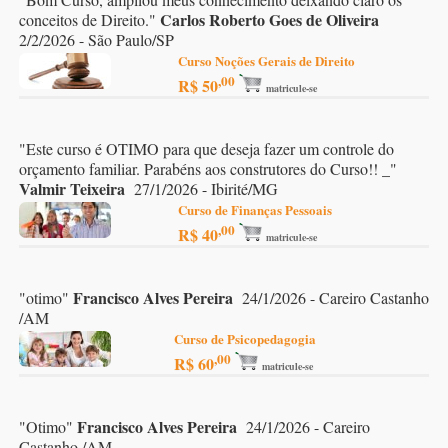
Carlos Roberto Goes de Oliveira
conceitos de Direito.
"
2/2/2026 - São Paulo/SP
Curso Noções Gerais de Direito
,00
R$ 50
matricule-se
"
Este curso é OTIMO para que deseja fazer um controle do
orçamento familiar. Parabéns aos construtores do Curso!! _
"
Valmir Teixeira
27/1/2026 - Ibirité/MG
Curso de Finanças Pessoais
,00
R$ 40
matricule-se
Francisco Alves Pereira
"
otimo
"
24/1/2026 - Careiro Castanho
/AM
Curso de Psicopedagogia
,00
R$ 60
matricule-se
Francisco Alves Pereira
"
Otimo
"
24/1/2026 - Careiro
Castanho /AM