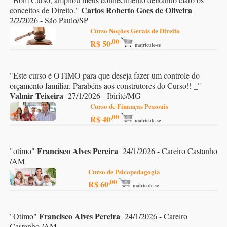
Carlos Roberto Goes de Oliveira
conceitos de Direito.
"
2/2/2026 - São Paulo/SP
Curso Noções Gerais de Direito
,00
R$ 50
matricule-se
"
Este curso é OTIMO para que deseja fazer um controle do
orçamento familiar. Parabéns aos construtores do Curso!! _
"
Valmir Teixeira
27/1/2026 - Ibirité/MG
Curso de Finanças Pessoais
,00
R$ 40
matricule-se
Francisco Alves Pereira
"
otimo
"
24/1/2026 - Careiro Castanho
/AM
Curso de Psicopedagogia
,00
R$ 60
matricule-se
Francisco Alves Pereira
"
Otimo
"
24/1/2026 - Careiro
Castanho /AM