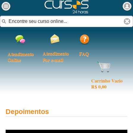
Atendimento
FAQ
Atendimento
Online
Por e-mail
Carrinho Vazio
R$ 0,00
Depoimentos