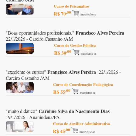
Curso de Psicanálise
,00
R$ 70
matricule-se
Francisco Alves Pereira
"
Boas oportunidades profissionais.
"
22/1/2026 - Careiro Castanho /AM
Curso de Gestão Pública
,00
R$ 30
matricule-se
Francisco Alves Pereira
"
excelente os cursos
"
22/1/2026 -
Careiro Castanho /AM
Curso de Coordenação Pedagógica
,00
R$ 55
matricule-se
Caroline Silva do Nascimento Dias
"
muito didático
"
19/1/2026 - Ananindeua/PA
Curso de Auxiliar Administrativo
,00
R$ 45
matricule-se