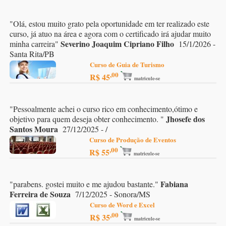
"
Olá, estou muito grato pela oportunidade em ter realizado este
curso, já atuo na área e agora com o certificado irá ajudar muito
Severino Joaquim Cipriano Filho
minha carreira
"
15/1/2026 -
Santa Rita/PB
Curso de Guia de Turismo
,00
R$ 45
matricule-se
"
Pessoalmente achei o curso rico em conhecimento,ótimo e
Jhosefe dos
objetivo para quem deseja obter conhecimento.
"
Santos Moura
27/12/2025 - /
Curso de Produção de Eventos
,00
R$ 55
matricule-se
Fabiana
"
parabens. gostei muito e me ajudou bastante.
"
Ferreira de Souza
7/12/2025 - Sonora/MS
Curso de Word e Excel
,00
R$ 35
matricule-se