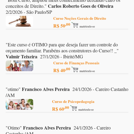
Carlos Roberto Goes de Oliveira
conceitos de Direito.
"
2/2/2026 - São Paulo/SP
Curso Noções Gerais de Direito
,00
R$ 50
matricule-se
"
Este curso é OTIMO para que deseja fazer um controle do
orçamento familiar. Parabéns aos construtores do Curso!! _
"
Valmir Teixeira
27/1/2026 - Ibirité/MG
Curso de Finanças Pessoais
,00
R$ 40
matricule-se
Francisco Alves Pereira
"
otimo
"
24/1/2026 - Careiro Castanho
/AM
Curso de Psicopedagogia
,00
R$ 60
matricule-se
Francisco Alves Pereira
"
Otimo
"
24/1/2026 - Careiro
Castanho /AM