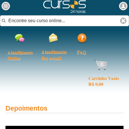
Atendimento
FAQ
Atendimento
Online
Por e-mail
Carrinho Vazio
R$ 0,00
Depoimentos