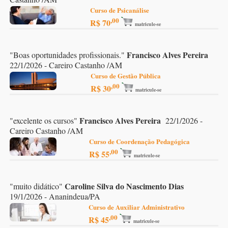
Curso de Psicanálise
,00
R$ 70
matricule-se
Francisco Alves Pereira
"
Boas oportunidades profissionais.
"
22/1/2026 - Careiro Castanho /AM
Curso de Gestão Pública
,00
R$ 30
matricule-se
Francisco Alves Pereira
"
excelente os cursos
"
22/1/2026 -
Careiro Castanho /AM
Curso de Coordenação Pedagógica
,00
R$ 55
matricule-se
Caroline Silva do Nascimento Dias
"
muito didático
"
19/1/2026 - Ananindeua/PA
Curso de Auxiliar Administrativo
,00
R$ 45
matricule-se