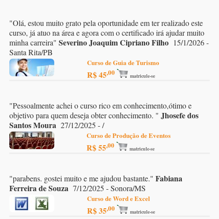
"
Olá, estou muito grato pela oportunidade em ter realizado este
curso, já atuo na área e agora com o certificado irá ajudar muito
Severino Joaquim Cipriano Filho
minha carreira
"
15/1/2026 -
Santa Rita/PB
Curso de Guia de Turismo
,00
R$ 45
matricule-se
"
Pessoalmente achei o curso rico em conhecimento,ótimo e
Jhosefe dos
objetivo para quem deseja obter conhecimento.
"
Santos Moura
27/12/2025 - /
Curso de Produção de Eventos
,00
R$ 55
matricule-se
Fabiana
"
parabens. gostei muito e me ajudou bastante.
"
Ferreira de Souza
7/12/2025 - Sonora/MS
Curso de Word e Excel
,00
R$ 35
matricule-se