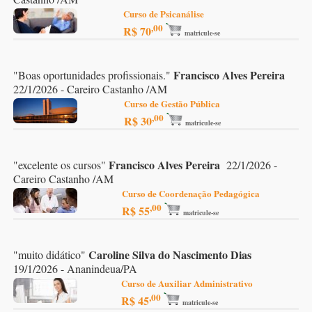
Curso de Psicanálise
,00
R$ 70
matricule-se
Francisco Alves Pereira
"
Boas oportunidades profissionais.
"
22/1/2026 - Careiro Castanho /AM
Curso de Gestão Pública
,00
R$ 30
matricule-se
Francisco Alves Pereira
"
excelente os cursos
"
22/1/2026 -
Careiro Castanho /AM
Curso de Coordenação Pedagógica
,00
R$ 55
matricule-se
Caroline Silva do Nascimento Dias
"
muito didático
"
19/1/2026 - Ananindeua/PA
Curso de Auxiliar Administrativo
,00
R$ 45
matricule-se