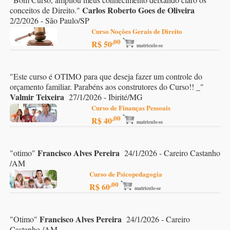
Carlos Roberto Goes de Oliveira
conceitos de Direito.
"
2/2/2026 - São Paulo/SP
Curso Noções Gerais de Direito
,00
R$ 50
matricule-se
"
Este curso é OTIMO para que deseja fazer um controle do
orçamento familiar. Parabéns aos construtores do Curso!! _
"
Valmir Teixeira
27/1/2026 - Ibirité/MG
Curso de Finanças Pessoais
,00
R$ 40
matricule-se
Francisco Alves Pereira
"
otimo
"
24/1/2026 - Careiro Castanho
/AM
Curso de Psicopedagogia
,00
R$ 60
matricule-se
Francisco Alves Pereira
"
Otimo
"
24/1/2026 - Careiro
Castanho /AM