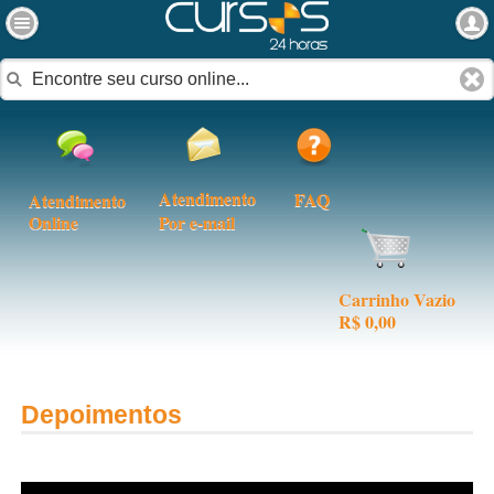
Atendimento
FAQ
Atendimento
Online
Por e-mail
Carrinho Vazio
R$ 0,00
Depoimentos