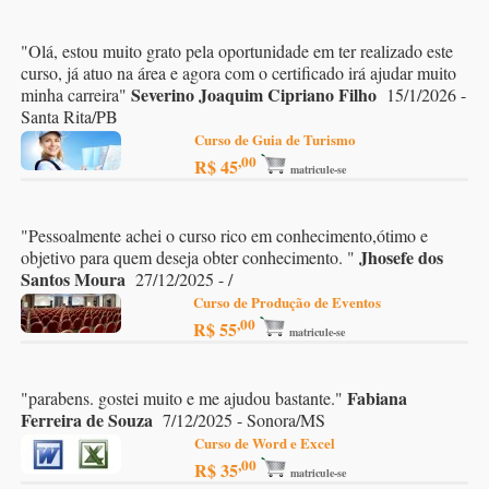
"
Olá, estou muito grato pela oportunidade em ter realizado este
curso, já atuo na área e agora com o certificado irá ajudar muito
Severino Joaquim Cipriano Filho
minha carreira
"
15/1/2026 -
Santa Rita/PB
Curso de Guia de Turismo
,00
R$ 45
matricule-se
"
Pessoalmente achei o curso rico em conhecimento,ótimo e
Jhosefe dos
objetivo para quem deseja obter conhecimento.
"
Santos Moura
27/12/2025 - /
Curso de Produção de Eventos
,00
R$ 55
matricule-se
Fabiana
"
parabens. gostei muito e me ajudou bastante.
"
Ferreira de Souza
7/12/2025 - Sonora/MS
Curso de Word e Excel
,00
R$ 35
matricule-se