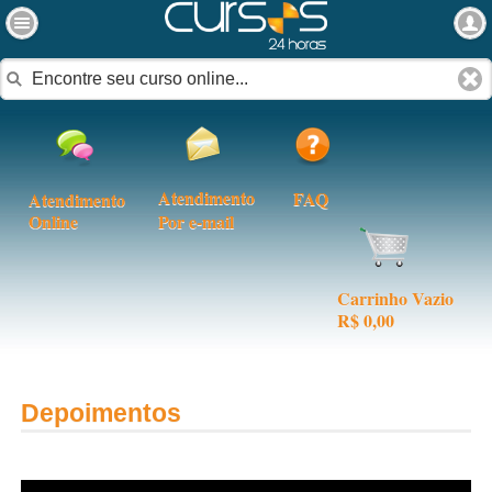
Atendimento
FAQ
Atendimento
Online
Por e-mail
Carrinho Vazio
R$ 0,00
Depoimentos