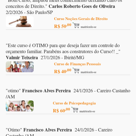
Carlos Roberto Goes de Oliveira
conceitos de Direito.
"
2/2/2026 - São Paulo/SP
Curso Noções Gerais de Direito
,00
R$ 50
matricule-se
"
Este curso é OTIMO para que deseja fazer um controle do
orçamento familiar. Parabéns aos construtores do Curso!! _
"
Valmir Teixeira
27/1/2026 - Ibirité/MG
Curso de Finanças Pessoais
,00
R$ 40
matricule-se
Francisco Alves Pereira
"
otimo
"
24/1/2026 - Careiro Castanho
/AM
Curso de Psicopedagogia
,00
R$ 60
matricule-se
Francisco Alves Pereira
"
Otimo
"
24/1/2026 - Careiro
Castanho /AM