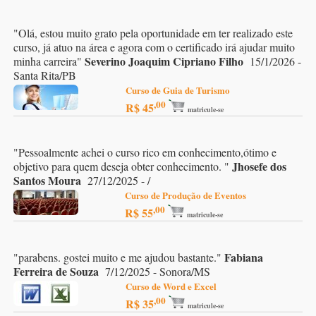
"
Olá, estou muito grato pela oportunidade em ter realizado este
curso, já atuo na área e agora com o certificado irá ajudar muito
Severino Joaquim Cipriano Filho
minha carreira
"
15/1/2026 -
Santa Rita/PB
Curso de Guia de Turismo
,00
R$ 45
matricule-se
"
Pessoalmente achei o curso rico em conhecimento,ótimo e
Jhosefe dos
objetivo para quem deseja obter conhecimento.
"
Santos Moura
27/12/2025 - /
Curso de Produção de Eventos
,00
R$ 55
matricule-se
Fabiana
"
parabens. gostei muito e me ajudou bastante.
"
Ferreira de Souza
7/12/2025 - Sonora/MS
Curso de Word e Excel
,00
R$ 35
matricule-se