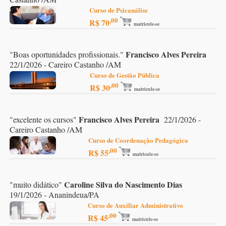
Curso de Psicanálise
,00
R$ 70
matricule-se
Francisco Alves Pereira
"
Boas oportunidades profissionais.
"
22/1/2026 - Careiro Castanho /AM
Curso de Gestão Pública
,00
R$ 30
matricule-se
Francisco Alves Pereira
"
excelente os cursos
"
22/1/2026 -
Careiro Castanho /AM
Curso de Coordenação Pedagógica
,00
R$ 55
matricule-se
Caroline Silva do Nascimento Dias
"
muito didático
"
19/1/2026 - Ananindeua/PA
Curso de Auxiliar Administrativo
,00
R$ 45
matricule-se