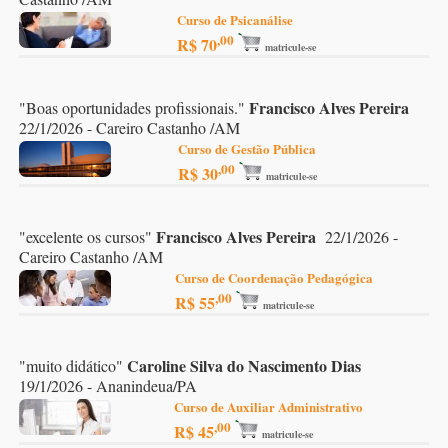
Curso de Psicanálise
,00
R$ 70
matricule-se
Francisco Alves Pereira
"
Boas oportunidades profissionais.
"
22/1/2026 - Careiro Castanho /AM
Curso de Gestão Pública
,00
R$ 30
matricule-se
Francisco Alves Pereira
"
excelente os cursos
"
22/1/2026 -
Careiro Castanho /AM
Curso de Coordenação Pedagógica
,00
R$ 55
matricule-se
Caroline Silva do Nascimento Dias
"
muito didático
"
19/1/2026 - Ananindeua/PA
Curso de Auxiliar Administrativo
,00
R$ 45
matricule-se