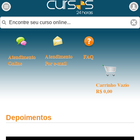
Atendimento
FAQ
Atendimento
Online
Por e-mail
Carrinho Vazio
R$ 0,00
Depoimentos