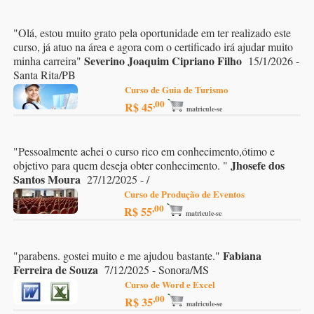
"
Olá, estou muito grato pela oportunidade em ter realizado este
curso, já atuo na área e agora com o certificado irá ajudar muito
Severino Joaquim Cipriano Filho
minha carreira
"
15/1/2026 -
Santa Rita/PB
Curso de Guia de Turismo
,00
R$ 45
matricule-se
"
Pessoalmente achei o curso rico em conhecimento,ótimo e
Jhosefe dos
objetivo para quem deseja obter conhecimento.
"
Santos Moura
27/12/2025 - /
Curso de Produção de Eventos
,00
R$ 55
matricule-se
Fabiana
"
parabens. gostei muito e me ajudou bastante.
"
Ferreira de Souza
7/12/2025 - Sonora/MS
Curso de Word e Excel
,00
R$ 35
matricule-se