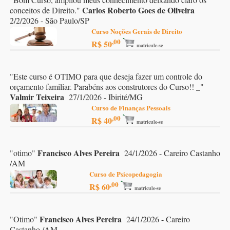
Carlos Roberto Goes de Oliveira
conceitos de Direito.
"
2/2/2026 - São Paulo/SP
Curso Noções Gerais de Direito
,00
R$ 50
matricule-se
"
Este curso é OTIMO para que deseja fazer um controle do
orçamento familiar. Parabéns aos construtores do Curso!! _
"
Valmir Teixeira
27/1/2026 - Ibirité/MG
Curso de Finanças Pessoais
,00
R$ 40
matricule-se
Francisco Alves Pereira
"
otimo
"
24/1/2026 - Careiro Castanho
/AM
Curso de Psicopedagogia
,00
R$ 60
matricule-se
Francisco Alves Pereira
"
Otimo
"
24/1/2026 - Careiro
Castanho /AM