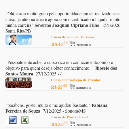
"
Olá, estou muito grato pela oportunidade em ter realizado este
curso, já atuo na área e agora com o certificado irá ajudar muito
Severino Joaquim Cipriano Filho
minha carreira
"
15/1/2026 -
Santa Rita/PB
Curso de Guia de Turismo
,00
R$ 45
matricule-se
"
Pessoalmente achei o curso rico em conhecimento,ótimo e
Jhosefe dos
objetivo para quem deseja obter conhecimento.
"
Santos Moura
27/12/2025 - /
Curso de Produção de Eventos
,00
R$ 55
matricule-se
Fabiana
"
parabens. gostei muito e me ajudou bastante.
"
Ferreira de Souza
7/12/2025 - Sonora/MS
Curso de Word e Excel
,00
R$ 35
matricule-se