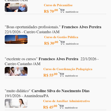
Curso de Psicanálise
,00
R$ 70
matricule-se
Francisco Alves Pereira
"
Boas oportunidades profissionais.
"
22/1/2026 - Careiro Castanho /AM
Curso de Gestão Pública
,00
R$ 30
matricule-se
Francisco Alves Pereira
"
excelente os cursos
"
22/1/2026 -
Careiro Castanho /AM
Curso de Coordenação Pedagógica
,00
R$ 55
matricule-se
Caroline Silva do Nascimento Dias
"
muito didático
"
19/1/2026 - Ananindeua/PA
Curso de Auxiliar Administrativo
,00
R$ 45
matricule-se