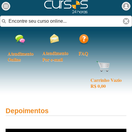
Atendimento
FAQ
Atendimento
Online
Por e-mail
Carrinho Vazio
R$ 0,00
Depoimentos