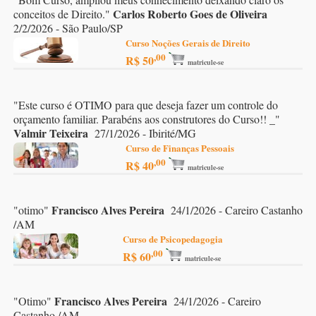
Carlos Roberto Goes de Oliveira
conceitos de Direito.
"
2/2/2026 - São Paulo/SP
Curso Noções Gerais de Direito
,00
R$ 50
matricule-se
"
Este curso é OTIMO para que deseja fazer um controle do
orçamento familiar. Parabéns aos construtores do Curso!! _
"
Valmir Teixeira
27/1/2026 - Ibirité/MG
Curso de Finanças Pessoais
,00
R$ 40
matricule-se
Francisco Alves Pereira
"
otimo
"
24/1/2026 - Careiro Castanho
/AM
Curso de Psicopedagogia
,00
R$ 60
matricule-se
Francisco Alves Pereira
"
Otimo
"
24/1/2026 - Careiro
Castanho /AM