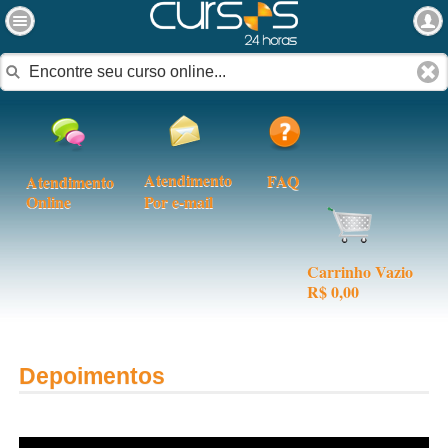
Atendimento
FAQ
Atendimento
Online
Por e-mail
Carrinho Vazio
R$ 0,00
Depoimentos