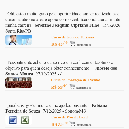
"
Olá, estou muito grato pela oportunidade em ter realizado este
curso, já atuo na área e agora com o certificado irá ajudar muito
Severino Joaquim Cipriano Filho
minha carreira
"
15/1/2026 -
Santa Rita/PB
Curso de Guia de Turismo
,00
R$ 45
matricule-se
"
Pessoalmente achei o curso rico em conhecimento,ótimo e
Jhosefe dos
objetivo para quem deseja obter conhecimento.
"
Santos Moura
27/12/2025 - /
Curso de Produção de Eventos
,00
R$ 55
matricule-se
Fabiana
"
parabens. gostei muito e me ajudou bastante.
"
Ferreira de Souza
7/12/2025 - Sonora/MS
Curso de Word e Excel
,00
R$ 35
matricule-se