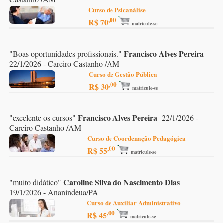
Curso de Psicanálise
,00
R$ 70
matricule-se
Francisco Alves Pereira
"
Boas oportunidades profissionais.
"
22/1/2026 - Careiro Castanho /AM
Curso de Gestão Pública
,00
R$ 30
matricule-se
Francisco Alves Pereira
"
excelente os cursos
"
22/1/2026 -
Careiro Castanho /AM
Curso de Coordenação Pedagógica
,00
R$ 55
matricule-se
Caroline Silva do Nascimento Dias
"
muito didático
"
19/1/2026 - Ananindeua/PA
Curso de Auxiliar Administrativo
,00
R$ 45
matricule-se