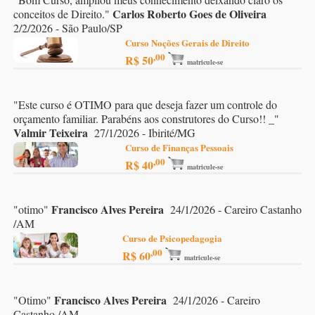
Carlos Roberto Goes de Oliveira
conceitos de Direito.
"
2/2/2026 - São Paulo/SP
Curso Noções Gerais de Direito
,00
R$ 50
matricule-se
"
Este curso é OTIMO para que deseja fazer um controle do
orçamento familiar. Parabéns aos construtores do Curso!! _
"
Valmir Teixeira
27/1/2026 - Ibirité/MG
Curso de Finanças Pessoais
,00
R$ 40
matricule-se
Francisco Alves Pereira
"
otimo
"
24/1/2026 - Careiro Castanho
/AM
Curso de Psicopedagogia
,00
R$ 60
matricule-se
Francisco Alves Pereira
"
Otimo
"
24/1/2026 - Careiro
Castanho /AM