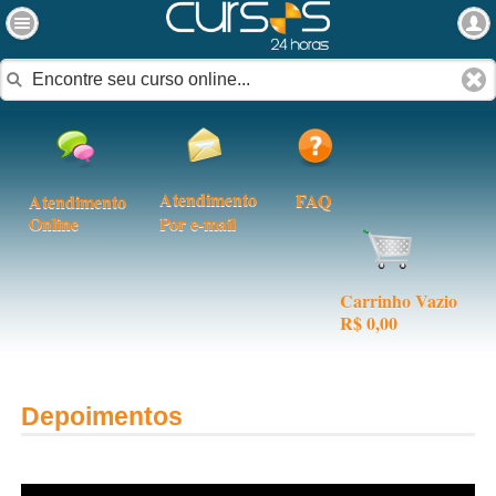
Atendimento
FAQ
Atendimento
Online
Por e-mail
Carrinho Vazio
R$ 0,00
Depoimentos