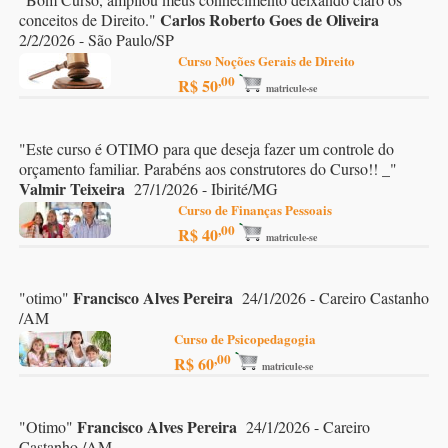
Carlos Roberto Goes de Oliveira
conceitos de Direito.
"
2/2/2026 - São Paulo/SP
Curso Noções Gerais de Direito
,00
R$ 50
matricule-se
"
Este curso é OTIMO para que deseja fazer um controle do
orçamento familiar. Parabéns aos construtores do Curso!! _
"
Valmir Teixeira
27/1/2026 - Ibirité/MG
Curso de Finanças Pessoais
,00
R$ 40
matricule-se
Francisco Alves Pereira
"
otimo
"
24/1/2026 - Careiro Castanho
/AM
Curso de Psicopedagogia
,00
R$ 60
matricule-se
Francisco Alves Pereira
"
Otimo
"
24/1/2026 - Careiro
Castanho /AM