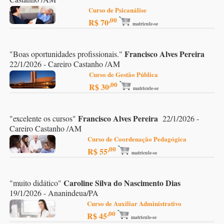
Curso de Psicanálise
,00
R$ 70
matricule-se
Francisco Alves Pereira
"
Boas oportunidades profissionais.
"
22/1/2026 - Careiro Castanho /AM
Curso de Gestão Pública
,00
R$ 30
matricule-se
Francisco Alves Pereira
"
excelente os cursos
"
22/1/2026 -
Careiro Castanho /AM
Curso de Coordenação Pedagógica
,00
R$ 55
matricule-se
Caroline Silva do Nascimento Dias
"
muito didático
"
19/1/2026 - Ananindeua/PA
Curso de Auxiliar Administrativo
,00
R$ 45
matricule-se