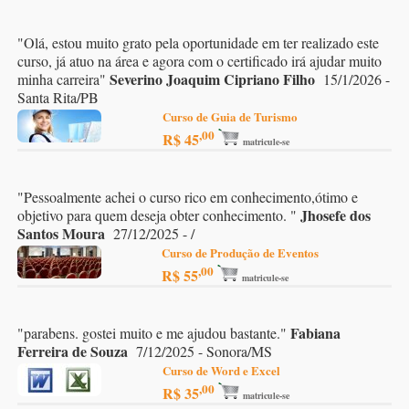
"
Olá, estou muito grato pela oportunidade em ter realizado este
curso, já atuo na área e agora com o certificado irá ajudar muito
Severino Joaquim Cipriano Filho
minha carreira
"
15/1/2026 -
Santa Rita/PB
Curso de Guia de Turismo
,00
R$ 45
matricule-se
"
Pessoalmente achei o curso rico em conhecimento,ótimo e
Jhosefe dos
objetivo para quem deseja obter conhecimento.
"
Santos Moura
27/12/2025 - /
Curso de Produção de Eventos
,00
R$ 55
matricule-se
Fabiana
"
parabens. gostei muito e me ajudou bastante.
"
Ferreira de Souza
7/12/2025 - Sonora/MS
Curso de Word e Excel
,00
R$ 35
matricule-se