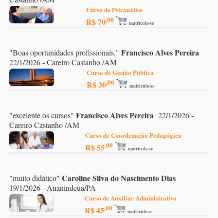
Curso de Psicanálise
,00
R$ 70
matricule-se
Francisco Alves Pereira
"
Boas oportunidades profissionais.
"
22/1/2026 - Careiro Castanho /AM
Curso de Gestão Pública
,00
R$ 30
matricule-se
Francisco Alves Pereira
"
excelente os cursos
"
22/1/2026 -
Careiro Castanho /AM
Curso de Coordenação Pedagógica
,00
R$ 55
matricule-se
Caroline Silva do Nascimento Dias
"
muito didático
"
19/1/2026 - Ananindeua/PA
Curso de Auxiliar Administrativo
,00
R$ 45
matricule-se