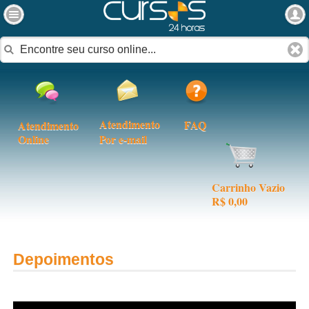
Atendimento
FAQ
Atendimento
Online
Por e-mail
Carrinho Vazio
R$ 0,00
Depoimentos