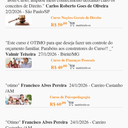
Carlos Roberto Goes de Oliveira
conceitos de Direito.
"
2/2/2026 - São Paulo/SP
Curso Noções Gerais de Direito
,00
R$ 50
matricule-se
"
Este curso é OTIMO para que deseja fazer um controle do
orçamento familiar. Parabéns aos construtores do Curso!! _
"
Valmir Teixeira
27/1/2026 - Ibirité/MG
Curso de Finanças Pessoais
,00
R$ 40
matricule-se
Francisco Alves Pereira
"
otimo
"
24/1/2026 - Careiro Castanho
/AM
Curso de Psicopedagogia
,00
R$ 60
matricule-se
Francisco Alves Pereira
"
Otimo
"
24/1/2026 - Careiro
Castanho /AM