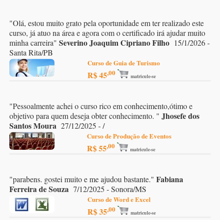
"
Olá, estou muito grato pela oportunidade em ter realizado este
curso, já atuo na área e agora com o certificado irá ajudar muito
Severino Joaquim Cipriano Filho
minha carreira
"
15/1/2026 -
Santa Rita/PB
Curso de Guia de Turismo
,00
R$ 45
matricule-se
"
Pessoalmente achei o curso rico em conhecimento,ótimo e
Jhosefe dos
objetivo para quem deseja obter conhecimento.
"
Santos Moura
27/12/2025 - /
Curso de Produção de Eventos
,00
R$ 55
matricule-se
Fabiana
"
parabens. gostei muito e me ajudou bastante.
"
Ferreira de Souza
7/12/2025 - Sonora/MS
Curso de Word e Excel
,00
R$ 35
matricule-se