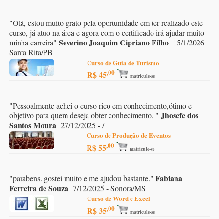
"
Olá, estou muito grato pela oportunidade em ter realizado este
curso, já atuo na área e agora com o certificado irá ajudar muito
Severino Joaquim Cipriano Filho
minha carreira
"
15/1/2026 -
Santa Rita/PB
Curso de Guia de Turismo
,00
R$ 45
matricule-se
"
Pessoalmente achei o curso rico em conhecimento,ótimo e
Jhosefe dos
objetivo para quem deseja obter conhecimento.
"
Santos Moura
27/12/2025 - /
Curso de Produção de Eventos
,00
R$ 55
matricule-se
Fabiana
"
parabens. gostei muito e me ajudou bastante.
"
Ferreira de Souza
7/12/2025 - Sonora/MS
Curso de Word e Excel
,00
R$ 35
matricule-se