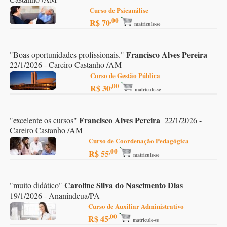
Curso de Psicanálise
,00
R$ 70
matricule-se
Francisco Alves Pereira
"
Boas oportunidades profissionais.
"
22/1/2026 - Careiro Castanho /AM
Curso de Gestão Pública
,00
R$ 30
matricule-se
Francisco Alves Pereira
"
excelente os cursos
"
22/1/2026 -
Careiro Castanho /AM
Curso de Coordenação Pedagógica
,00
R$ 55
matricule-se
Caroline Silva do Nascimento Dias
"
muito didático
"
19/1/2026 - Ananindeua/PA
Curso de Auxiliar Administrativo
,00
R$ 45
matricule-se