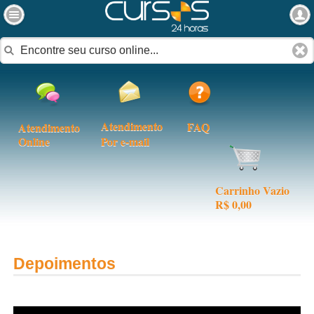
Atendimento
FAQ
Atendimento
Online
Por e-mail
Carrinho Vazio
R$ 0,00
Depoimentos