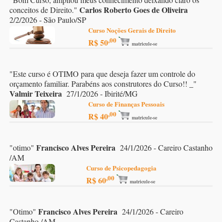
Carlos Roberto Goes de Oliveira
conceitos de Direito.
"
2/2/2026 - São Paulo/SP
Curso Noções Gerais de Direito
,00
R$ 50
matricule-se
"
Este curso é OTIMO para que deseja fazer um controle do
orçamento familiar. Parabéns aos construtores do Curso!! _
"
Valmir Teixeira
27/1/2026 - Ibirité/MG
Curso de Finanças Pessoais
,00
R$ 40
matricule-se
Francisco Alves Pereira
"
otimo
"
24/1/2026 - Careiro Castanho
/AM
Curso de Psicopedagogia
,00
R$ 60
matricule-se
Francisco Alves Pereira
"
Otimo
"
24/1/2026 - Careiro
Castanho /AM