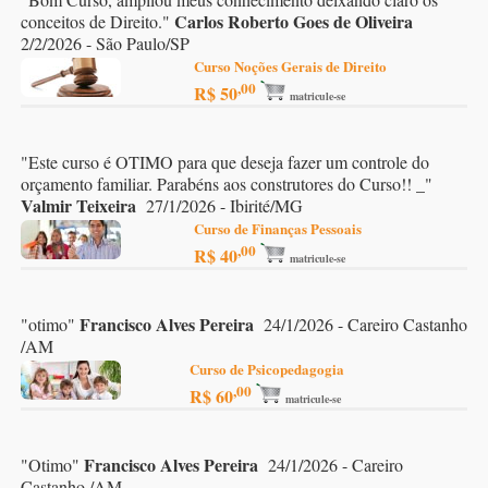
Carlos Roberto Goes de Oliveira
conceitos de Direito.
"
2/2/2026 - São Paulo/SP
Curso Noções Gerais de Direito
,00
R$ 50
matricule-se
"
Este curso é OTIMO para que deseja fazer um controle do
orçamento familiar. Parabéns aos construtores do Curso!! _
"
Valmir Teixeira
27/1/2026 - Ibirité/MG
Curso de Finanças Pessoais
,00
R$ 40
matricule-se
Francisco Alves Pereira
"
otimo
"
24/1/2026 - Careiro Castanho
/AM
Curso de Psicopedagogia
,00
R$ 60
matricule-se
Francisco Alves Pereira
"
Otimo
"
24/1/2026 - Careiro
Castanho /AM