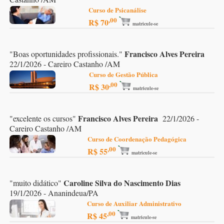
Curso de Psicanálise
,00
R$ 70
matricule-se
Francisco Alves Pereira
"
Boas oportunidades profissionais.
"
22/1/2026 - Careiro Castanho /AM
Curso de Gestão Pública
,00
R$ 30
matricule-se
Francisco Alves Pereira
"
excelente os cursos
"
22/1/2026 -
Careiro Castanho /AM
Curso de Coordenação Pedagógica
,00
R$ 55
matricule-se
Caroline Silva do Nascimento Dias
"
muito didático
"
19/1/2026 - Ananindeua/PA
Curso de Auxiliar Administrativo
,00
R$ 45
matricule-se