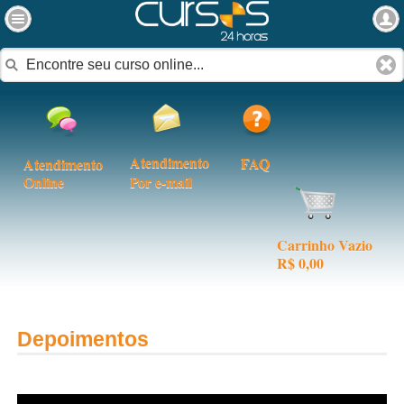
Atendimento
FAQ
Atendimento
Online
Por e-mail
Carrinho Vazio
R$ 0,00
Depoimentos