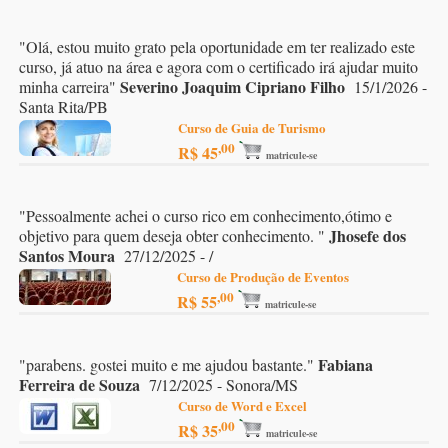
"
Olá, estou muito grato pela oportunidade em ter realizado este
curso, já atuo na área e agora com o certificado irá ajudar muito
Severino Joaquim Cipriano Filho
minha carreira
"
15/1/2026 -
Santa Rita/PB
Curso de Guia de Turismo
,00
R$ 45
matricule-se
"
Pessoalmente achei o curso rico em conhecimento,ótimo e
Jhosefe dos
objetivo para quem deseja obter conhecimento.
"
Santos Moura
27/12/2025 - /
Curso de Produção de Eventos
,00
R$ 55
matricule-se
Fabiana
"
parabens. gostei muito e me ajudou bastante.
"
Ferreira de Souza
7/12/2025 - Sonora/MS
Curso de Word e Excel
,00
R$ 35
matricule-se