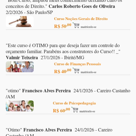
Carlos Roberto Goes de Oliveira
conceitos de Direito.
"
2/2/2026 - São Paulo/SP
Curso Noções Gerais de Direito
,00
R$ 50
matricule-se
"
Este curso é OTIMO para que deseja fazer um controle do
orçamento familiar. Parabéns aos construtores do Curso!! _
"
Valmir Teixeira
27/1/2026 - Ibirité/MG
Curso de Finanças Pessoais
,00
R$ 40
matricule-se
Francisco Alves Pereira
"
otimo
"
24/1/2026 - Careiro Castanho
/AM
Curso de Psicopedagogia
,00
R$ 60
matricule-se
Francisco Alves Pereira
"
Otimo
"
24/1/2026 - Careiro
Castanho /AM