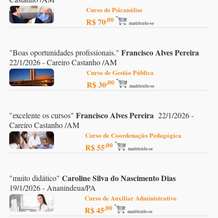
Curso de Psicanálise
,00
R$ 70
matricule-se
Francisco Alves Pereira
"
Boas oportunidades profissionais.
"
22/1/2026 - Careiro Castanho /AM
Curso de Gestão Pública
,00
R$ 30
matricule-se
Francisco Alves Pereira
"
excelente os cursos
"
22/1/2026 -
Careiro Castanho /AM
Curso de Coordenação Pedagógica
,00
R$ 55
matricule-se
Caroline Silva do Nascimento Dias
"
muito didático
"
19/1/2026 - Ananindeua/PA
Curso de Auxiliar Administrativo
,00
R$ 45
matricule-se