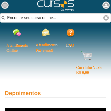
Atendimento
FAQ
Atendimento
Online
Por e-mail
Carrinho Vazio
R$ 0,00
Depoimentos