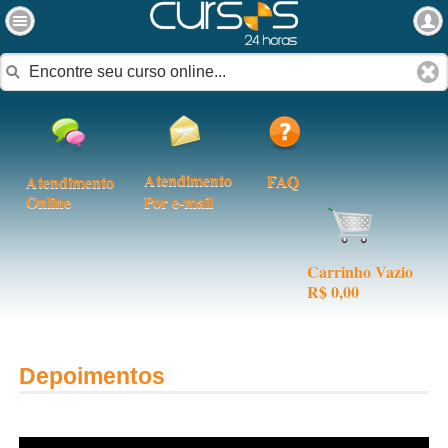
Atendimento
FAQ
Atendimento
Online
Por e-mail
Carrinho Vazio
R$ 0,00
Depoimentos