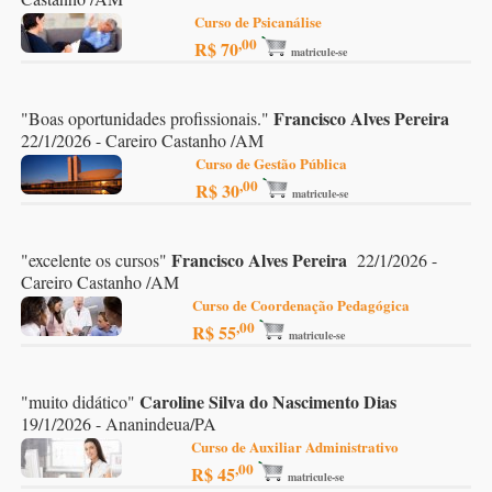
Curso de Psicanálise
,00
R$ 70
matricule-se
Francisco Alves Pereira
"
Boas oportunidades profissionais.
"
22/1/2026 - Careiro Castanho /AM
Curso de Gestão Pública
,00
R$ 30
matricule-se
Francisco Alves Pereira
"
excelente os cursos
"
22/1/2026 -
Careiro Castanho /AM
Curso de Coordenação Pedagógica
,00
R$ 55
matricule-se
Caroline Silva do Nascimento Dias
"
muito didático
"
19/1/2026 - Ananindeua/PA
Curso de Auxiliar Administrativo
,00
R$ 45
matricule-se