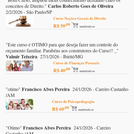
Carlos Roberto Goes de Oliveira
conceitos de Direito.
"
2/2/2026 - São Paulo/SP
Curso Noções Gerais de Direito
,00
R$ 50
matricule-se
"
Este curso é OTIMO para que deseja fazer um controle do
orçamento familiar. Parabéns aos construtores do Curso!! _
"
Valmir Teixeira
27/1/2026 - Ibirité/MG
Curso de Finanças Pessoais
,00
R$ 40
matricule-se
Francisco Alves Pereira
"
otimo
"
24/1/2026 - Careiro Castanho
/AM
Curso de Psicopedagogia
,00
R$ 60
matricule-se
Francisco Alves Pereira
"
Otimo
"
24/1/2026 - Careiro
Castanho /AM