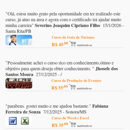
"
Olá, estou muito grato pela oportunidade em ter realizado este
curso, já atuo na área e agora com o certificado irá ajudar muito
Severino Joaquim Cipriano Filho
minha carreira
"
15/1/2026 -
Santa Rita/PB
Curso de Guia de Turismo
,00
R$ 45
matricule-se
"
Pessoalmente achei o curso rico em conhecimento,ótimo e
Jhosefe dos
objetivo para quem deseja obter conhecimento.
"
Santos Moura
27/12/2025 - /
Curso de Produção de Eventos
,00
R$ 55
matricule-se
Fabiana
"
parabens. gostei muito e me ajudou bastante.
"
Ferreira de Souza
7/12/2025 - Sonora/MS
Curso de Word e Excel
,00
R$ 35
matricule-se