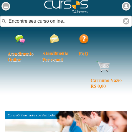
Atendimento
FAQ
Atendimento
Online
Por e-mail
Carrinho Vazio
R$ 0,00