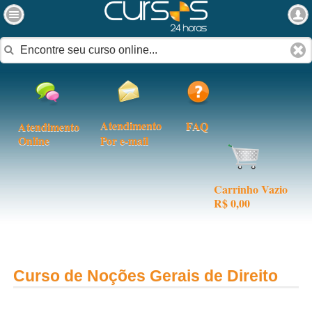
Atendimento
FAQ
Atendimento
Online
Por e-mail
Carrinho Vazio
R$ 0,00
Curso de Noções Gerais de Direito