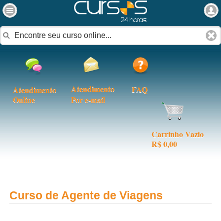
Atendimento
FAQ
Atendimento
Online
Por e-mail
Carrinho Vazio
R$ 0,00
Curso de Agente de Viagens