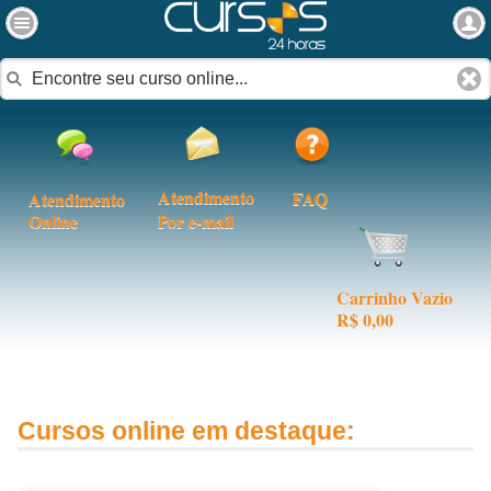
Atendimento
FAQ
Atendimento
Online
Por e-mail
Carrinho Vazio
R$ 0,00
Cursos online em destaque: