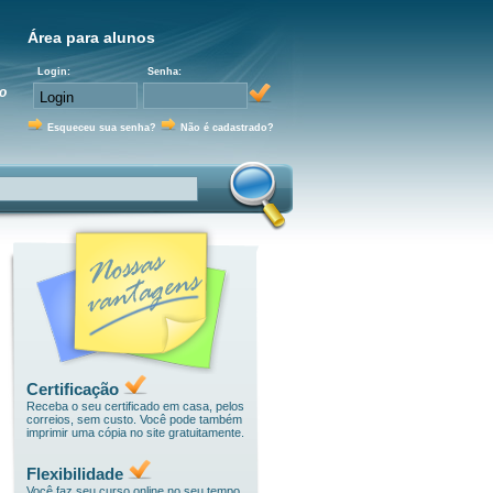
Área para alunos
Login:
Senha:
o
Esqueceu sua senha?
Não é cadastrado?
Certificação
Receba o seu certificado em casa, pelos
correios, sem custo. Você pode também
imprimir uma cópia no site gratuitamente.
Flexibilidade
Você faz seu curso online no seu tempo