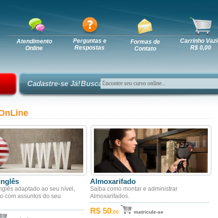
Perguntas e
Carrinho Vazi
Atendimento
Formas de
Respostas
R$ 0,00
Online
Contato
Cadastre-se Já!
Busca:
OnLine
Inglês
Almoxarifado
nglês adaptado ao seu nível,
Saiba como montar e administrar
do com assuntos do seu
Almoxarifados.
R$ 50
,00
matricule-se