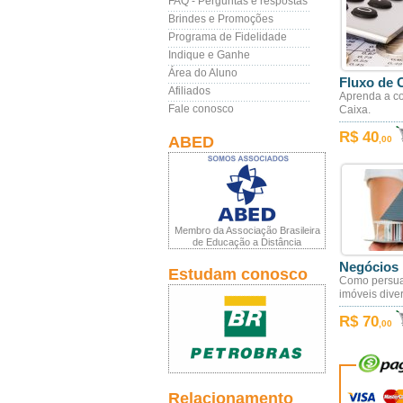
FAQ - Perguntas e respostas
Brindes e Promoções
Programa de Fidelidade
Indique e Ganhe
Área do Aluno
Fluxo de 
Afiliados
Aprenda a co
Fale conosco
Caixa.
R$ 40
ABED
,00
Membro da Associação Brasileira
de Educação a Distância
Negócios 
Estudam conosco
Como persuad
imóveis dive
R$ 70
,00
Relacionamento