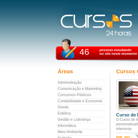
46
pessoas estudando
no site neste momento
Áreas
Cursos 
Administração
Comunicação e Marketing
Concursos Públicos
Contabilidade e Economia
Direito
Estética
Curso de 
Gestão e Liderança
O Curso de I
personaliza
Informática
interesse.
Meio Ambiente