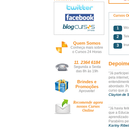
Cursos O
1
Wor
2
Tel
Quem Somos
3
Inv
Conheça mais sobre
o Cursos 24 Horas
11. 2364 6184
Depoime
Segunda a Sexta
das 8h às 19h
"Já particip
pela internet
Brindes e
entendimento
Promoções
abordado. Pa
curso que já 
Aproveite!
Clayton de S
Recomende agora
nossos
Cursos
"Já havia fei
Online
que a Educaç
aprendizado 
Parabéns pela
Kariny Ribei