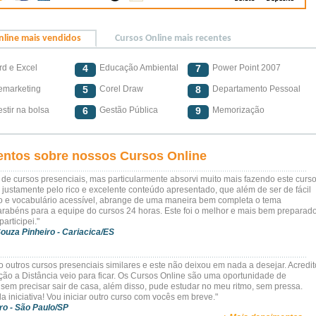
nline mais vendidos
Cursos Online mais recentes
d e Excel
4
Educação Ambiental
7
Power Point 2007
emarketing
5
Corel Draw
8
Departamento Pessoal
estir na bolsa
6
Gestão Pública
9
Memorização
ntos sobre nossos Cursos Online
ei de cursos presenciais, mas particularmente absorvi muito mais fazendo este curs
, justamente pelo rico e excelente conteúdo apresentado, que além de ser de fácil
 e vocabulário acessível, abrange de uma maneira bem completa o tema
rabéns para a equipe do cursos 24 horas. Este foi o melhor e mais bem preparad
participei."
ouza Pinheiro - Cariacica/ES
to outros cursos presenciais similares e este não deixou em nada a desejar. Acredit
ão a Distância veio para ficar. Os Cursos Online são uma oportunidade de
sem precisar sair de casa, além disso, pude estudar no meu ritmo, sem pressa.
 iniciativa! Vou iniciar outro curso com vocês em breve."
ro - São Paulo/SP