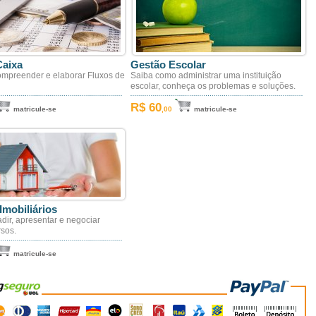
Caixa
Gestão Escolar
mpreender e elaborar Fluxos de
Saiba como administrar uma instituição
escolar, conheça os problemas e soluções.
R$ 60
matricule-se
,00
matricule-se
Imobiliários
ir, apresentar e negociar
rsos.
matricule-se