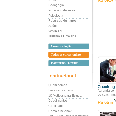
R$ 89
Nutrição
,00
Pedagogia
Profissionalizantes
Psicologia
Recursos Humanos
Saúde
Vestibular
Turismo e Hotelaria
Curso de Inglês
Todos os cursos online
Plataforma Premium
Institucional
Quem somos
Coaching
Faça seu cadastro
Aprenda com
de coaching.
10 Motivos para Estudar
Depoimentos
R$ 65
,00
Certificado
Como funciona?