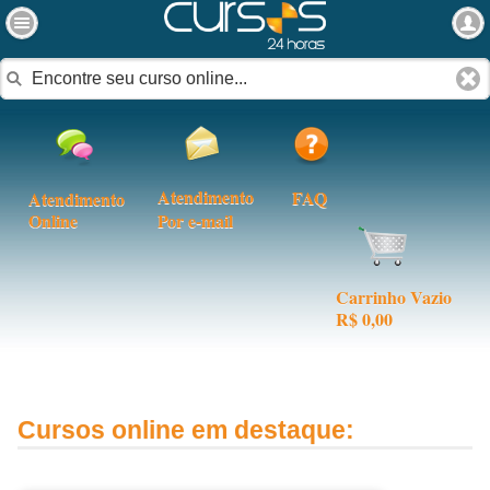
Atendimento
FAQ
Atendimento
Online
Por e-mail
Carrinho Vazio
R$ 0,00
Cursos online em destaque: