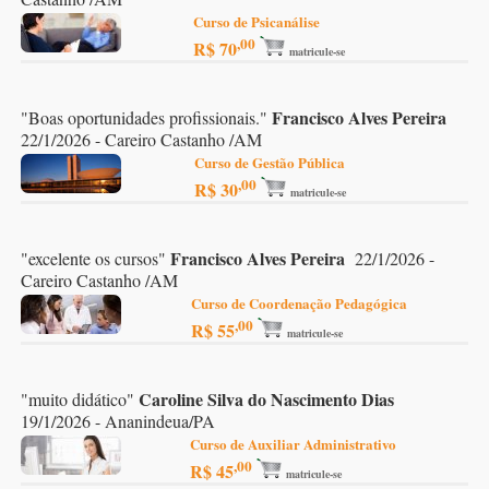
Curso de Psicanálise
,00
R$ 70
matricule-se
Francisco Alves Pereira
"
Boas oportunidades profissionais.
"
22/1/2026 - Careiro Castanho /AM
Curso de Gestão Pública
,00
R$ 30
matricule-se
Francisco Alves Pereira
"
excelente os cursos
"
22/1/2026 -
Careiro Castanho /AM
Curso de Coordenação Pedagógica
,00
R$ 55
matricule-se
Caroline Silva do Nascimento Dias
"
muito didático
"
19/1/2026 - Ananindeua/PA
Curso de Auxiliar Administrativo
,00
R$ 45
matricule-se