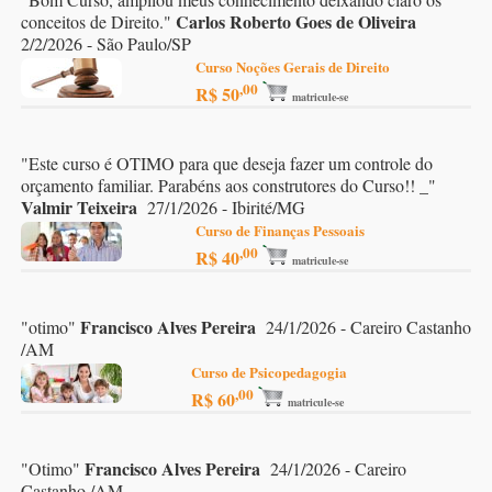
Carlos Roberto Goes de Oliveira
conceitos de Direito.
"
2/2/2026 - São Paulo/SP
Curso Noções Gerais de Direito
,00
R$ 50
matricule-se
"
Este curso é OTIMO para que deseja fazer um controle do
orçamento familiar. Parabéns aos construtores do Curso!! _
"
Valmir Teixeira
27/1/2026 - Ibirité/MG
Curso de Finanças Pessoais
,00
R$ 40
matricule-se
Francisco Alves Pereira
"
otimo
"
24/1/2026 - Careiro Castanho
/AM
Curso de Psicopedagogia
,00
R$ 60
matricule-se
Francisco Alves Pereira
"
Otimo
"
24/1/2026 - Careiro
Castanho /AM