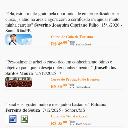
"
Olá, estou muito grato pela oportunidade em ter realizado este
curso, já atuo na área e agora com o certificado irá ajudar muito
Severino Joaquim Cipriano Filho
minha carreira
"
15/1/2026 -
Santa Rita/PB
Curso de Guia de Turismo
,00
R$ 45
matricule-se
"
Pessoalmente achei o curso rico em conhecimento,ótimo e
Jhosefe dos
objetivo para quem deseja obter conhecimento.
"
Santos Moura
27/12/2025 - /
Curso de Produção de Eventos
,00
R$ 55
matricule-se
Fabiana
"
parabens. gostei muito e me ajudou bastante.
"
Ferreira de Souza
7/12/2025 - Sonora/MS
Curso de Word e Excel
,00
R$ 35
matricule-se