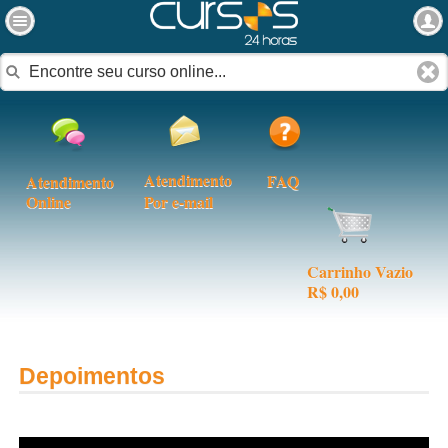
Atendimento
FAQ
Atendimento
Online
Por e-mail
Carrinho Vazio
R$ 0,00
Depoimentos