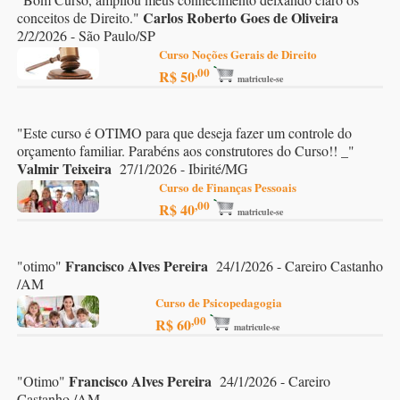
Carlos Roberto Goes de Oliveira
conceitos de Direito.
"
2/2/2026 - São Paulo/SP
Curso Noções Gerais de Direito
,00
R$ 50
matricule-se
"
Este curso é OTIMO para que deseja fazer um controle do
orçamento familiar. Parabéns aos construtores do Curso!! _
"
Valmir Teixeira
27/1/2026 - Ibirité/MG
Curso de Finanças Pessoais
,00
R$ 40
matricule-se
Francisco Alves Pereira
"
otimo
"
24/1/2026 - Careiro Castanho
/AM
Curso de Psicopedagogia
,00
R$ 60
matricule-se
Francisco Alves Pereira
"
Otimo
"
24/1/2026 - Careiro
Castanho /AM