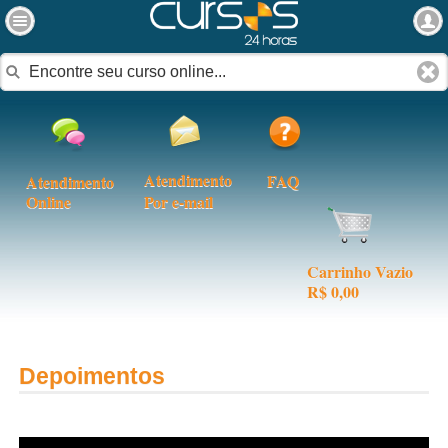
Atendimento
FAQ
Atendimento
Online
Por e-mail
Carrinho Vazio
R$ 0,00
Depoimentos