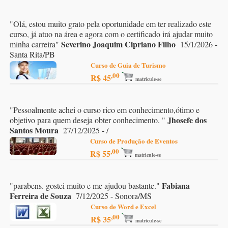
"
Olá, estou muito grato pela oportunidade em ter realizado este
curso, já atuo na área e agora com o certificado irá ajudar muito
Severino Joaquim Cipriano Filho
minha carreira
"
15/1/2026 -
Santa Rita/PB
Curso de Guia de Turismo
,00
R$ 45
matricule-se
"
Pessoalmente achei o curso rico em conhecimento,ótimo e
Jhosefe dos
objetivo para quem deseja obter conhecimento.
"
Santos Moura
27/12/2025 - /
Curso de Produção de Eventos
,00
R$ 55
matricule-se
Fabiana
"
parabens. gostei muito e me ajudou bastante.
"
Ferreira de Souza
7/12/2025 - Sonora/MS
Curso de Word e Excel
,00
R$ 35
matricule-se