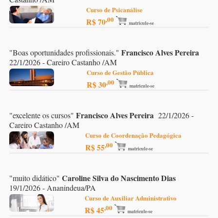
Curso de Psicanálise
,00
R$ 70
matricule-se
Francisco Alves Pereira
"
Boas oportunidades profissionais.
"
22/1/2026 - Careiro Castanho /AM
Curso de Gestão Pública
,00
R$ 30
matricule-se
Francisco Alves Pereira
"
excelente os cursos
"
22/1/2026 -
Careiro Castanho /AM
Curso de Coordenação Pedagógica
,00
R$ 55
matricule-se
Caroline Silva do Nascimento Dias
"
muito didático
"
19/1/2026 - Ananindeua/PA
Curso de Auxiliar Administrativo
,00
R$ 45
matricule-se