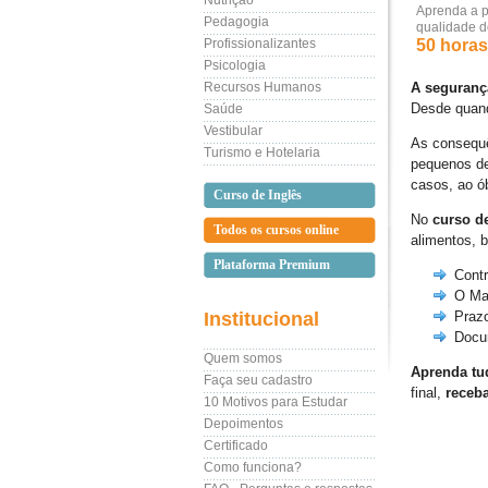
Nutrição
Aprenda a p
Pedagogia
qualidade d
Profissionalizantes
50 horas 
Psicologia
Recursos Humanos
A seguranç
Desde quand
Saúde
Vestibular
As consequê
Turismo e Hotelaria
pequenos de
casos, ao ób
Curso de Inglês
No
curso d
Todos os cursos online
alimentos, b
Plataforma Premium
Contr
O Ma
Institucional
Prazo
Docu
Quem somos
Aprenda tu
Faça seu cadastro
final,
receba
10 Motivos para Estudar
Depoimentos
Certificado
Como funciona?