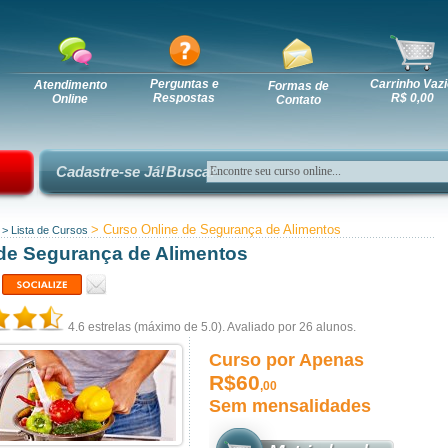
Perguntas e
Carrinho Vazi
Atendimento
Formas de
Respostas
R$ 0,00
Online
Contato
Cadastre-se Já!
Busca:
> Curso Online de Segurança de Alimentos
>
Lista de Cursos
de Segurança de Alimentos
4.6
estrelas (máximo de 5.0). Avaliado por
26
alunos.
Curso por Apenas
R$60
,00
Sem mensalidades