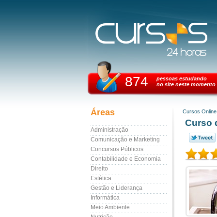
874
pessoas estudando
no site neste momento
Áreas
Cursos Online
Curso 
Administração
Comunicação e Marketing
Concursos Públicos
Contabilidade e Economia
Direito
Estética
Gestão e Liderança
Informática
Meio Ambiente