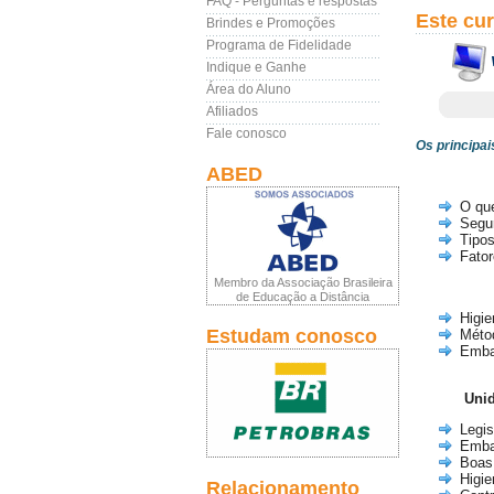
FAQ - Perguntas e respostas
Este cu
Brindes e Promoções
Programa de Fidelidade
Indique e Ganhe
Área do Aluno
Afiliados
Fale conosco
Os principa
ABED
O qu
Segu
Tipo
Fator
Membro da Associação Brasileira
de Educação a Distância
Higie
Estudam conosco
Méto
Emba
Unid
Legis
Emba
Boas 
Higie
Relacionamento