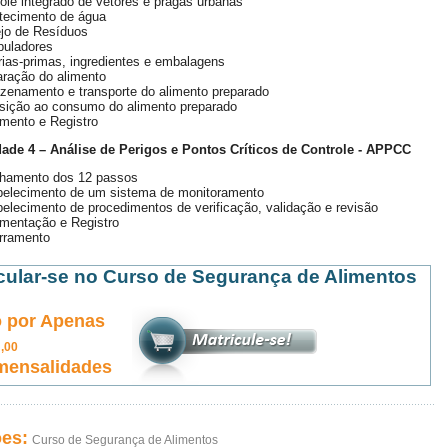
ole integrado de vetores e pragas urbanas
tecimento de água
jo de Resíduos
puladores
ias-primas, ingredientes e embalagens
aração do alimento
zenamento e transporte do alimento preparado
sição ao consumo do alimento preparado
mento e Registro
ade 4 – Análise de Perigos e Pontos Críticos de Controle - APPCC
lhamento dos 12 passos
belecimento de um sistema de monitoramento
elecimento de procedimentos de verificação, validação e revisão
mentação e Registro
rramento
cular-se no Curso de Segurança de Alimentos
 por Apenas
0
,00
mensalidades
ões:
Curso de Segurança de Alimentos