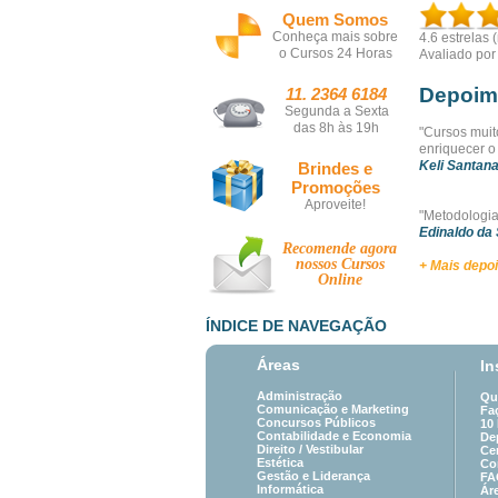
Quem Somos
Conheça mais sobre
4.6
estrelas 
o Cursos 24 Horas
Avaliado po
Depoim
11. 2364 6184
Segunda a Sexta
das 8h às 19h
"Cursos muit
enriquecer o
Keli Santana
Brindes e
Promoções
Aproveite!
"Metodologia
Edinaldo da 
Recomende agora
nossos
Cursos
+ Mais depo
Online
ÍNDICE DE NAVEGAÇÃO
Áreas
In
Administração
Qu
Comunicação e Marketing
Fa
Concursos Públicos
10
Contabilidade e Economia
De
Direito /
Vestibular
Cer
Estética
Co
Gestão e Liderança
FA
Informática
Ár