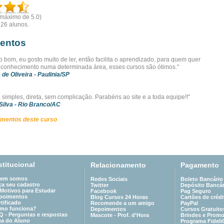
(máximo de 5.0)
r
26
alunos.
entos
o bom, eu gosto muito de ler, então facilita o aprendizado, para quem quer
 conhecimento numa determinada área, esses cursos são ótimos."
 de Oliveira
- Paulinia/SP
 simples, direta, sem complicação. Parabéns ao site e a toda equipe!!"
Silva
- Rio Branco/AC
imentos deste curso
stitucional
Relacionamento
Pagamento
em somos
Redes Sociais
Boleto Bancário
ça seu cadastro
Twitter
Depósito Bancár
 Motivos para Estudar
Facebook
Pag Seguro
poimentos
Blog Cursos 24 Horas
Cartões de crédi
tificado
Recomende a um amigo
PayPal
mo funciona?
Depoimentos
Cursos Gratuito
Q - Perguntas e respostas
Mascote - Prof. d'Hora
Brindes e Prom
ea do Aluno
Programa Fideli