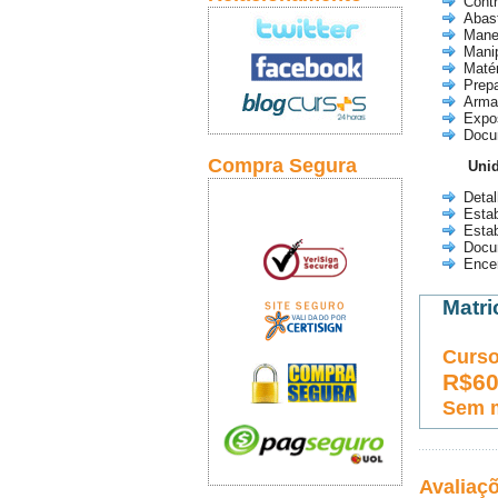
Contr
Abas
Mane
Mani
Matér
Prep
Arma
Expo
Docu
Compra Segura
Unid
Deta
Esta
Estab
Docu
Ence
Matri
Curso
R$6
Sem 
Avaliaç