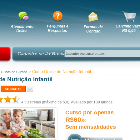
Perguntas e
Carrinho Vazi
Atendimento
Formas de
Respostas
R$ 0,00
Online
Contato
Cadastre-se Já!
Busca:
> Curso Online de Nutrição Infantil
>
Lista de Cursos
e Nutrição Infantil
4.5
estrelas (máximo de 5.0). Avaliado por
189
alunos.
Curso por Apenas
R$60
,00
Sem mensalidades