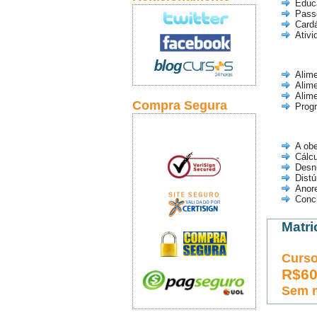
Educa
Passo
Card
Ativi
Alime
Alime
Alim
Compra Segura
Prog
A obe
Cálcu
Desnu
Distú
Anore
Conc
Matri
Curso
R$6
Sem 