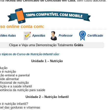
final
receba seu Certificado de Conclusão em Casa
, sem custo adicional.
rso online conta com:
Vídeo Aulas
Apostilas
Professor
Certificado
Clique e Veja uma Demonstração Totalmente
Grátis
s tópicos do Curso de Nutrição Infantil são:
Unidade 1 – Nutrição
dução
 é nutrição
ção enteral e parental
ide alimentar
fissional de nutrição
rição e a saúde infantil
ortância da nutrição para saúde
Unidade 2 – Nutrição Infantil
 é nutrição infantil?
el das gorduras e vitaminas