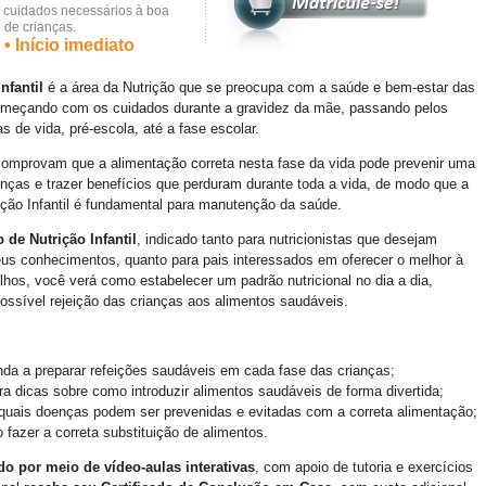
cuidados necessários à boa
 de crianças.
• Início imediato
nfantil
é a área da Nutrição que se preocupa com a saúde e bem-estar das
omeçando com os cuidados durante a gravidez da mãe, passando pelos
as de vida, pré-escola, até a fase escolar.
omprovam que a alimentação correta nesta fase da vida pode prevenir uma
enças e trazer benefícios que perduram durante toda a vida, de modo que a
rição Infantil é fundamental para manutenção da saúde.
 de Nutrição Infantil
, indicado tanto para nutricionistas que desejam
eus conhecimentos, quanto para pais interessados em oferecer o melhor à
lhos, você verá como estabelecer um padrão nutricional no dia a dia,
possível rejeição das crianças aos alimentos saudáveis.
da a preparar refeições saudáveis em cada fase das crianças;
ra dicas sobre como introduzir alimentos saudáveis de forma divertida;
quais doenças podem ser prevenidas e evitadas com a correta alimentação;
fazer a correta substituição de alimentos.
o por meio de vídeo-aulas interativas
, com apoio de tutoria e exercícios