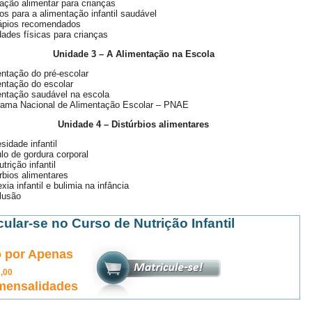
ção alimentar para crianças
s para a alimentação infantil saudável
ápios recomendados
dades físicas para crianças
Unidade 3 – A Alimentação na Escola
ntação do pré-escolar
ntação do escolar
entação saudável na escola
rama Nacional de Alimentação Escolar – PNAE
Unidade 4 – Distúrbios alimentares
sidade infantil
lo de gordura corporal
trição infantil
rbios alimentares
xia infantil e bulimia na infância
lusão
cular-se no Curso de Nutrição Infantil
 por Apenas
0
,00
mensalidades