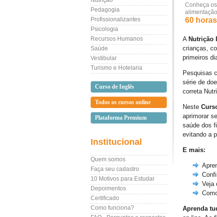
Nutrição
Conheça os 
Pedagogia
alimentação
Profissionalizantes
60 horas 
Psicologia
Recursos Humanos
A
Nutrição I
crianças, c
Saúde
primeiros di
Vestibular
Turismo e Hotelaria
Pesquisas c
série de do
Curso de Inglês
correta Nut
Todos os cursos online
Neste
Curso
aprimorar s
Plataforma Premium
saúde dos fi
evitando a 
Institucional
E mais:
Quem somos
Apren
Faça seu cadastro
Confi
10 Motivos para Estudar
Veja 
Depoimentos
Como 
Certificado
Como funciona?
Aprenda tud