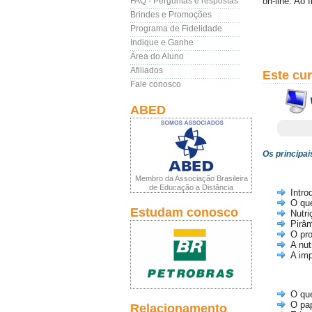
FAQ - Perguntas e respostas
on-line. Ao 
Brindes e Promoções
Programa de Fidelidade
Indique e Ganhe
Área do Aluno
Afiliados
Este cu
Fale conosco
ABED
Os principai
Membro da Associação Brasileira
de Educação a Distância
Intro
O que
Estudam conosco
Nutri
Pirâm
O pro
A nut
A imp
O que
O pap
Relacionamento