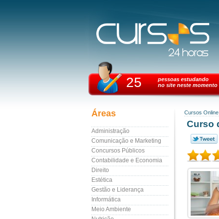
25
pessoas estudando
no site neste momento
Áreas
Cursos Online
Curso d
Administração
Comunicação e Marketing
Concursos Públicos
Contabilidade e Economia
Direito
Estética
Gestão e Liderança
Informática
Meio Ambiente