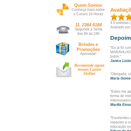
Quem Somos
Avaliaç
Conheça mais sobre
o Cursos 24 Horas
4.5
estrelas 
11. 2364 6184
Avaliado po
Segunda a Sexta
das 8h às 19h
Depoim
Brindes e
"Eu já fiz c
Promoções
MARAVILHOSO
Aproveite!
todos."
Janice Lisb
Recomende agora
nossos
Cursos
Online
"Obrigada, c
Maria Gome
"Estou me a
forma de mel
interessados
Marília Ema
"Excelentes 
repassei a o
educação no 