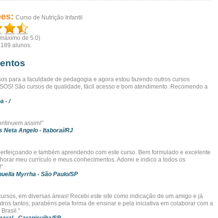
ões:
Curso de Nutrição Infantil
(máximo de 5.0)
r
189
alunos.
entos
ursos para a faculdade de pedagogia e agora estou fazendo outros cursos
S! São cursos de qualidade, fácil acesso e bom atendimento. Recomendo a
oa
- /
ontinuem assim!"
s Neta Angelo
- Itaboraí/RJ
perfeiçoando e também aprendendo com este curso. Bem formulado e excelente
horar meu currículo e meus conhecimentos. Adorei e indico a todos os
!"
nuella Myrrha
- São Paulo/SP
cursos, em diversas áreas! Recebi este site como indicação de um amigo e já
utros tantos, parabéns pela forma de ensinar e pela iniciativa em colaborar com a
Brasil."