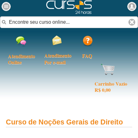
Atendimento
FAQ
Atendimento
Online
Por e-mail
Carrinho Vazio
R$ 0,00
Curso de Noções Gerais de Direito