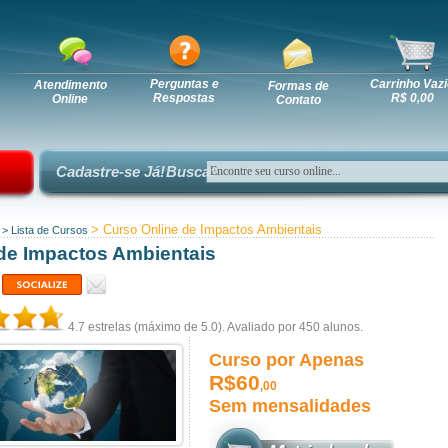
Perguntas e
Carrinho Vazi
Atendimento
Formas de
Respostas
R$ 0,00
Online
Contato
Cadastre-se Já!
Busca:
> Curso Online de Impactos Ambientais
>
Lista de Cursos
de Impactos Ambientais
4.7
estrelas (máximo de 5.0). Avaliado por
450
alunos.
Curso por Apenas
R$60
,00
Sem mensalidades