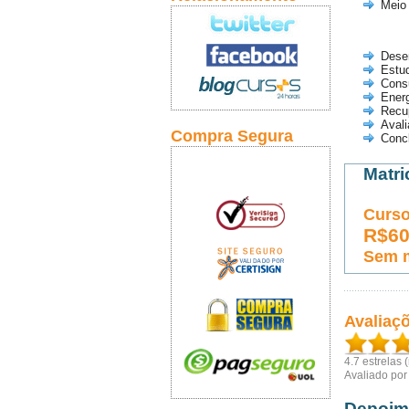
Meio
Dese
Estu
Cons
Energ
Recu
Avali
Compra Segura
Conc
Matri
Curso
R$6
Sem 
Avaliaç
4.7
estrelas 
Avaliado po
Depoim