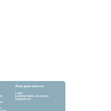
Área para alunos
Login
io
Lembrar dados de acesso
Cadastre-se
to
s
oções