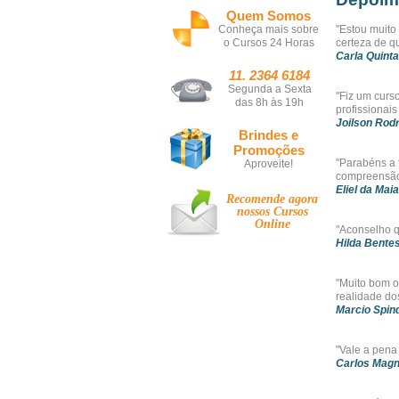
Quem Somos
Conheça mais sobre
"Estou muito
o Cursos 24 Horas
certeza de qu
Carla Quinta
11. 2364 6184
Segunda a Sexta
"Fiz um curs
das 8h às 19h
profissionais
Joilson Rod
Brindes e
Promoções
"Parabéns a 
Aproveite!
compreensão 
Eliel da Maia
Recomende agora
nossos
Cursos
Online
"Aconselho q
Hilda Bentes
"Muito bom o
realidade d
Marcio Spind
"Vale a pena 
Carlos Magn