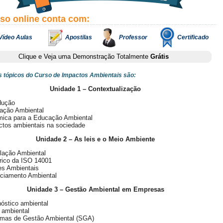
rso online conta com:
Vídeo Aulas
Apostilas
Professor
Certificado
Clique e Veja uma Demonstração Totalmente
Grátis
is tópicos do Curso de Impactos Ambientais são:
Unidade 1 – Contextualização
dução
ação Ambiental
mica para a Educação Ambiental
ctos ambientais na sociedade
Unidade 2 – As leis e o Meio Ambiente
lação Ambiental
rico da ISO 14001
es Ambientais
nciamento Ambiental
Unidade 3 – Gestão Ambiental em Empresas
óstico ambiental
 ambiental
emas de Gestão Ambiental (SGA)