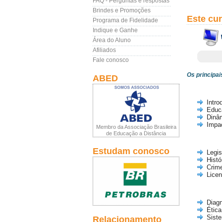
FAQ - Perguntas e respostas
Brindes e Promoções
Este cu
Programa de Fidelidade
Indique e Ganhe
Área do Aluno
Afiliados
Fale conosco
Os principa
ABED
Intro
Educ
Dinâ
Impa
Membro da Associação Brasileira
de Educação a Distância
Estudam conosco
Legis
Histó
Crim
Lice
Diagn
Ética
Sist
Relacionamento