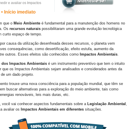
edir e avaliar os Impactos
• Início imediato
m que o
Meio Ambiente
é fundamental para a manutenção dos homens no
ra. Os
recursos naturais
possibilitaram uma grande evolução tecnológica
m curto espaço de tempo.
 por causa da utilização desenfreada desses recursos, o planeta vem
aves consequências, como desertificação, efeito estufa, aumento da
ntre outros. Esses efeitos são conhecidos como
Impactos Ambientais
.
o dos Impactos Ambientais
é um instrumento preventivo que tem o intuito
r que os Impactos Ambientais sejam analisados e considerados antes da
 de um dado projeto.
mento trouxe uma nova consciência para a população mundial, que têm se
m buscar alternativas para a exploração do meio ambiente, tais como
energias renováveis, leis mais duras, etc.
, você vai conhecer aspectos fundamentais sobre a
Legislação Ambiental
,
 a avaliar os
Impactos Ambientais em diferentes
situações.