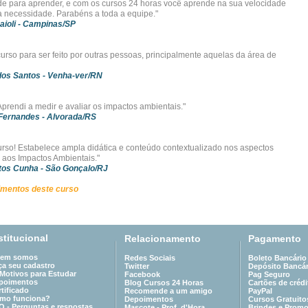
de para aprender, e com os cursos 24 horas você aprende na sua velocidade
 necessidade. Parabéns a toda a equipe."
aioli
- Campinas/SP
curso para ser feito por outras pessoas, principalmente aquelas da área de
dos Santos
- Venha-ver/RN
Aprendi a medir e avaliar os impactos ambientais."
 Fernandes
- Alvorada/RS
urso! Estabelece ampla didática e conteúdo contextualizado nos aspectos
 aos Impactos Ambientais."
tos Cunha
- São Gonçalo/RJ
imentos deste curso
stitucional
Relacionamento
Pagamento
em somos
Redes Sociais
Boleto Bancário
ça seu cadastro
Twitter
Depósito Bancár
 Motivos para Estudar
Facebook
Pag Seguro
poimentos
Blog Cursos 24 Horas
Cartões de crédi
tificado
Recomende a um amigo
PayPal
mo funciona?
Depoimentos
Cursos Gratuito
Q - Perguntas e respostas
Mascote - Prof. d'Hora
Brindes e Prom