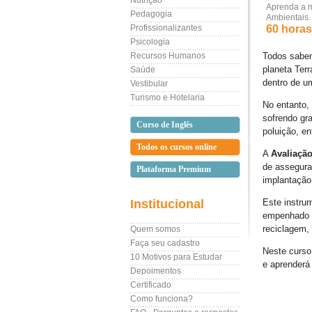
Nutrição
Aprenda a m
Pedagogia
Ambientais.
Profissionalizantes
60 horas 
Psicologia
Recursos Humanos
Todos sabe
planeta Ter
Saúde
dentro de u
Vestibular
Turismo e Hotelaria
No entanto,
sofrendo gr
Curso de Inglês
poluição, e
Todos os cursos online
A
Avaliaçã
de assegura
Plataforma Premium
implantação
Institucional
Este instru
empenhado e
reciclagem, 
Quem somos
Faça seu cadastro
Neste curso
10 Motivos para Estudar
e aprenderá
Depoimentos
Certificado
Como funciona?