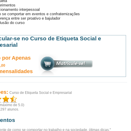
ueta
rimentos
ionamento interpessoal
 se comportar em eventos e confraternizações
erença entre ser proativo e bajulador
lusão do curso
cular-se no Curso de Etiqueta Social e
sarial
 por Apenas
5
,00
mensalidades
ões:
Curso de Etiqueta Social e Empresarial
(máximo de 5.0)
r
297
alunos.
entos
ente de como se comportar no trabalho e na sociedade, ótimas dicas."