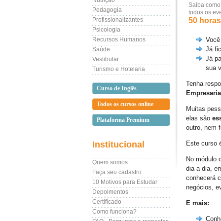
Nutrição
Saiba como s
Pedagogia
todos os ev
Profissionalizantes
50 horas 
Psicologia
Recursos Humanos
Você 
Já f
Saúde
Já pa
Vestibular
sua v
Turismo e Hotelaria
Tenha respo
Curso de Inglês
Empresaria
Todos os cursos online
Muitas pes
elas são
es
Plataforma Premium
outro, nem 
Institucional
Este curso 
No módulo 
Quem somos
dia a dia, 
Faça seu cadastro
conhecerá c
10 Motivos para Estudar
negócios, ev
Depoimentos
Certificado
E mais:
Como funciona?
Conhe