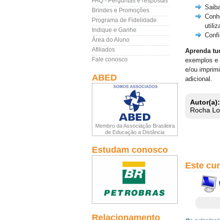
FAQ - Perguntas e respostas
Saib
Brindes e Promoções
Conhe
Programa de Fidelidade
utili
Indique e Ganhe
Confi
Área do Aluno
Afiliados
Aprenda tud
Fale conosco
exemplos e 
e/ou imprimi
ABED
adicional.
Autor(a):
Rocha L
Membro da Associação Brasileira
de Educação a Distância
Estudam conosco
Este cu
Relacionamento