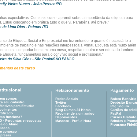
elly Vieira Nunes
- João Pessoa/PB
has expectativas. Com este curso, aprendi sobre a importância da etiqueta para
l. Estou colocando em prática tudo o que vi. Parabéns, até breve."
s de Lima Dias
- Palmas /TO
curso de Etiqueta Social e Empresarial me fez entender o quanto é necessário a
mbiente de trabalho e nas relações interpessoais. Afinal, Etiqueta está muito além
 bem ou se comportar bem em uma mesa, respeitar o outro e ser educado também
 Etiqueta, fundamentais para o convívio social e profissional."
eira da Silva Góes
- São Paulo/SÃO PAULO
imentos deste curso
stitucional
Relacionamento
Pagamento
em somos
Redes Sociais
Boleto Bancário
ça seu cadastro
Twitter
Depósito Bancár
 Motivos para Estudar
Facebook
Pag Seguro
poimentos
Blog Cursos 24 Horas
Cartões de crédi
tificado
Recomende a um amigo
PayPal
mo funciona?
Depoimentos
Cursos Gratuito
Q - Perguntas e respostas
Mascote - Prof. d'Hora
Brindes e Prom
ea do Aluno
Programa Fideli
liados
le conosco
presas