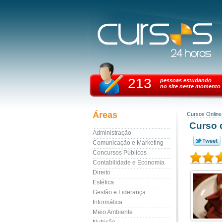
213
pessoas estudando
no site neste momento
Áreas
Cursos Online
Curso d
Administração
Comunicação e Marketing
Concursos Públicos
Contabilidade e Economia
Direito
Estética
Gestão e Liderança
Informática
Meio Ambiente