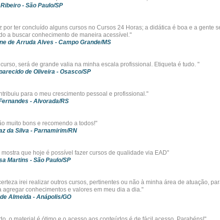
 Ribeiro
- São Paulo/SP
iz por ter concluído alguns cursos no Cursos 24 Horas; a didática é boa e a gente s
do a buscar conhecimento de maneira acessível."
ine de Arruda Alves
- Campo Grande/MS
curso, será de grande valia na minha escala profissional. Etiqueta é tudo. "
arecido de Oliveira
- Osasco/SP
ntribuiu para o meu crescimento pessoal e profissional."
 Fernandes
- Alvorada/RS
ão muito bons e recomendo a todos!"
z da Silva
- Parnamirim/RN
 mostra que hoje é possível fazer cursos de qualidade via EAD"
sa Martins
- São Paulo/SP
erteza irei realizar outros cursos, pertinentes ou não à minha área de atuação, pa
 agregar conhecimentos e valores em meu dia a dia."
 de Almeida
- Anápolis/GO
do, o material é ótimo e o acesso aos conteúdos é de fácil acesso. Parabéns!"