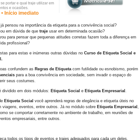
e portar e qual traje utilizar em
entos e ocasiões.
• Início imediato
já pensou na importância da etiqueta para a convivência social?
icou em dúvida de que
traje
usar em determinada ocasião?
rou para pensar que pequenas atitudes corretas fazem toda a diferença em
ida profissional?
stas para estas e inúmeras outras dúvidas no
Curso de Etiqueta Social e
l.
soas confundem as
Regras de Etiqueta
com futilidade ou esnobismo, porém
senciais
para a boa convivência em sociedade, sem invadir o espaço do
ferir seus costumes.
é dividido em dois módulos:
Etiqueta Social
e
Etiqueta Empresarial
.
de
Etiqueta Social
você aprenderá regras de elegância e etiqueta úteis no
em viagens, eventos, entre outros. Já no módulo sobre
Etiqueta Empresarial
,
omo se comportar corretamente no ambiente de trabalho, em reuniões de
entos empresariais, entre outros.
ça todos os tipos de eventos e trajes adequados para cada um deles.