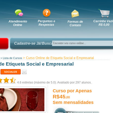
Perguntas e
Carrinho Vazi
Atendimento
Formas de
Respostas
R$ 0,00
Online
Contato
Cadastre-se Já!
Busca:
> Curso Online de Etiqueta Social e Empresarial
>
Lista de Cursos
e Etiqueta Social e Empresarial
4.6
estrelas (máximo de 5.0). Avaliado por
297
alunos.
Curso por Apenas
R$45
,00
Sem mensalidades