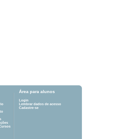
Área para alunos
Login
io
Lembrar dados de acesso
Cadastre-se
to
s
oções
Cursos