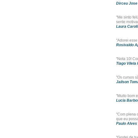
Dirceu Jose
"Me sinto fel
sente motiva
Laura Carol
"Adorei esse 
Rosivaldo Ap
"Nota 10! Co
Tiago Vilela
"Os cursos s
Jailson Toma
"Muito bom e
Lucia Barbo
"Com plena c
que eu possa
Paulo Alves
"Gostei de tu