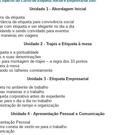
s tópicos do Curso de Etiqueta Social e Empresarial são:
Unidade 1 - Abordagem Inicial
ns da etiqueta
tância da etiqueta para convivência social
r com etiqueta e ser elegante no dia a dia
idando e sendo convidado para eventos
 maneiras em viagens
Unidade 2 - Trajes e Etiqueta à mesa
queta e a pontualidade
es e suas denominações
 para montagem de trajes – a regra dos 10 pontos
ueta à mesa
zando os talheres corretamente
Unidade 3 - Etiqueta Empresarial
eta no ambiente de trabalho
as maneiras e o trabalho
queta corporativa antes do expediente
s para o dia a dia no trabalho
nistração do tempo e organização
Unidade 4 - Apresentação Pessoal e Comunicação
sentação Pessoal
ra correta de vestir-se para o trabalho
nicação