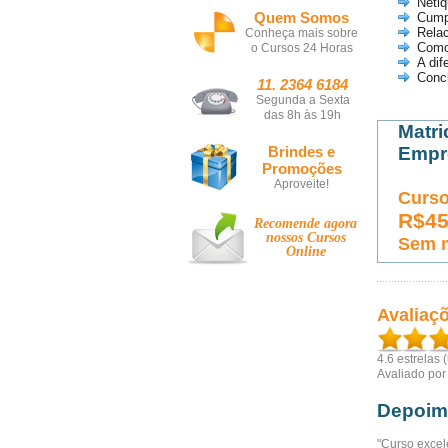
Netiq
Quem Somos
Cump
Relac
Conheça mais sobre
Como
o Cursos 24 Horas
A dif
Conc
11. 2364 6184
Segunda a Sexta
das 8h às 19h
Matri
Brindes e
Empre
Promoções
Aproveite!
Curso
R$4
Recomende agora
nossos
Cursos
Sem 
Online
Avaliaç
4.6
estrelas 
Avaliado po
Depoim
"Curso excel