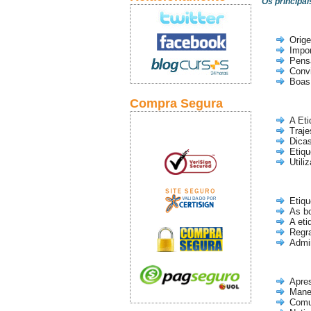
Os principai
Orige
Impor
Pensa
Conv
Boas
Compra Segura
A Eti
Traj
Dicas
Etiq
Utili
Etiqu
As bo
A eti
Regra
Admi
Apre
Manei
Comu