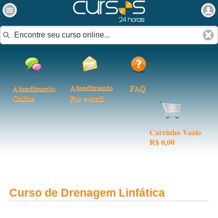
Atendimento
FAQ
Atendimento
Online
Por e-mail
Carrinho Vazio
R$ 0,00
Curso de Drenagem Linfática