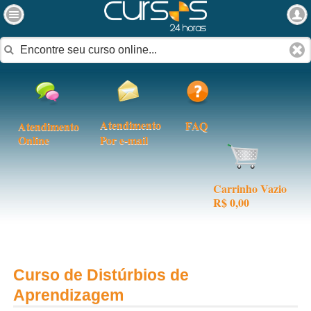
Atendimento
FAQ
Atendimento
Online
Por e-mail
Carrinho Vazio
R$ 0,00
Curso de Distúrbios de
Aprendizagem