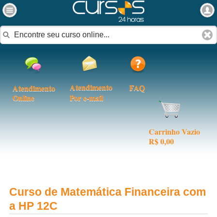
Atendimento
FAQ
Atendimento
Online
Por e-mail
Carrinho Vazio
R$ 0,00
Curso de Matemática Financeira com
a HP 12C