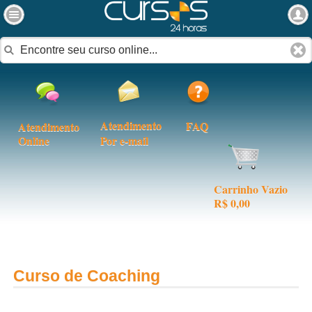
Atendimento
FAQ
Atendimento
Online
Por e-mail
Carrinho Vazio
R$ 0,00
Curso de Coaching