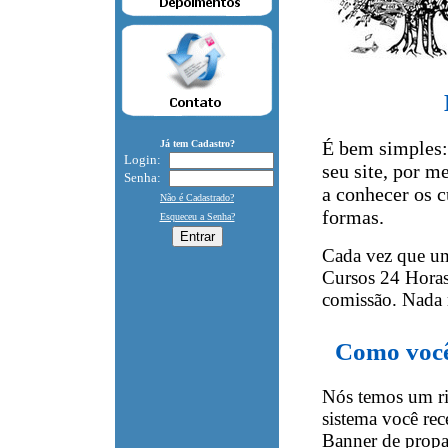
É bem simples:
Já tem Cadastro?
Login:
seu site, por m
Senha:
a conhecer os c
Não é Cadastrado?
formas.
Esqueceu a Senha?
Cada vez que um 
Cursos 24 Horas
comissão. Nada m
Como você
Nós temos um rig
sistema você rec
Banner de propa