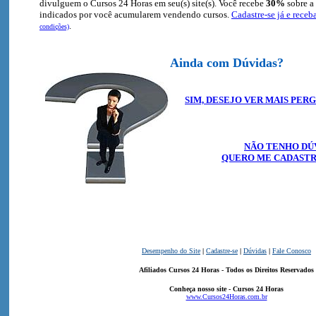
divulguem o Cursos 24 Horas em seu(s) site(s). Você recebe
30%
sobre a
indicados por você acumularem vendendo cursos.
Cadastre-se já e rece
.
condições)
Ainda com Dúvidas?
SIM, DESEJO VER MAIS PER
NÃO TENHO DÚV
QUERO ME CADASTR
Desempenho do Site
|
Cadastre-se
|
Dúvidas
|
Fale Conosco
Afiliados Cursos 24 Horas - Todos os Direitos Reservado
s
Conheça nosso site - Cursos 24 Horas
www.Cursos24Horas.com.br