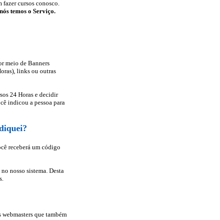
m fazer cursos conosco.
nós temos o Serviço.
por meio de Banners
oras), links ou outras
sos 24 Horas e decidir
ocê indicou a pessoa para
diquei?
você receberá um código
o no nosso sistema. Desta
s.
os webmasters que também