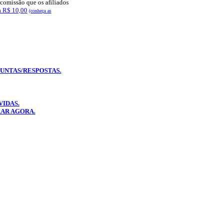
 comissão que os afiliados
ba R$ 10,00
(conheça as
GUNTAS/RESPOSTAS.
IDAS.
AR AGORA.