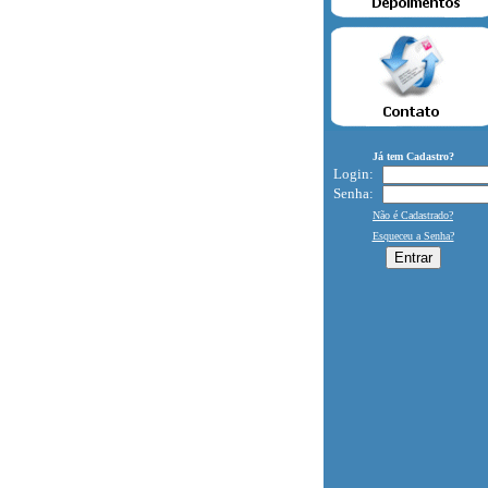
Já tem Cadastro?
Login:
Senha:
Não é Cadastrado?
Esqueceu a Senha?