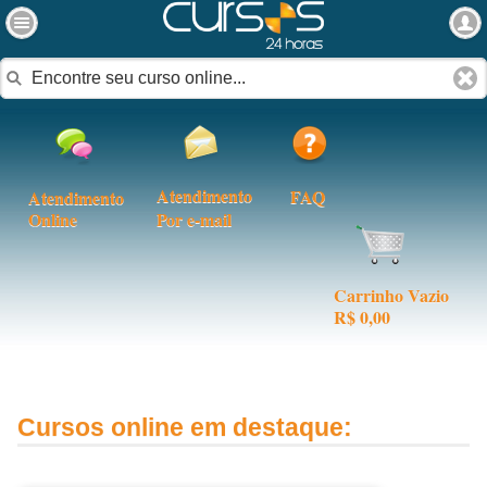
Atendimento
FAQ
Atendimento
Online
Por e-mail
Carrinho Vazio
R$ 0,00
Cursos online em destaque: