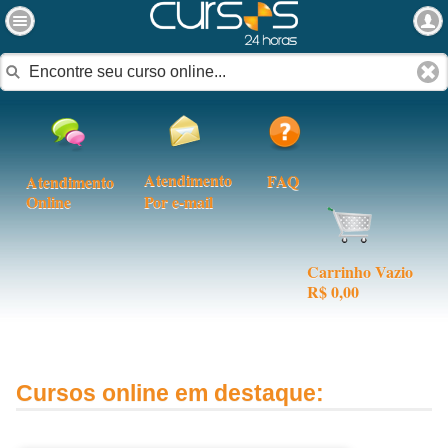
Atendimento
FAQ
Atendimento
Online
Por e-mail
Carrinho Vazio
R$ 0,00
Cursos online em destaque: